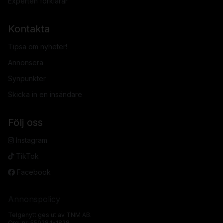
Experten förklarar
Kontakta
Tipsa om nyheter!
Annonsera
Synpunkter
Skicka in en insändare
Följ oss
Instagram
TikTok
Facebook
Annonspolicy
Telgenytt ges ut av TNM AB.
Org. nr: 559284-1828