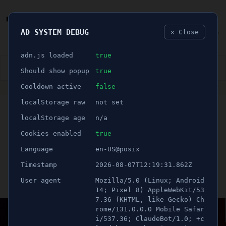
AD SYSTEM DEBUG
✕ Close
🐛
adn.js loaded
true
👮🏻‍♂️
BLÅLJUS
ÅSIKTER
SPORT
NÖJE
Should show popup
true
Cooldown active
false
ANNONS
localStorage raw
not set
SÖDERTÄLJE KOMMUN
🕝 1 minuter
Spraytan och tunga vikter
localStorage age
n/a
när muskelknuttar tog
Cookies enabled
true
Language
en-US@posix
över Stadshuset
Timestamp
2026-08-07T12:19:31.862Z
User agent
Mozilla/5.0 (Linux; Android
Publicerad 19 april 2022 02:00
Uppdaterad 21 juni 2026 12:59
14; Pixel 8) AppleWebKit/53
7.36 (KHTML, like Gecko) Ch
rome/131.0.0.0 Mobile Safar
i/537.36; ClaudeBot/1.0; +c