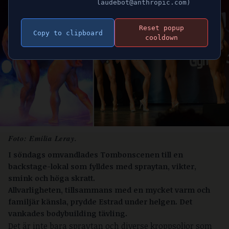
laudebot@anthropic.com)
Reset popup
Copy to clipboard
cooldown
Foto: Emilia Leray.
I söndags omvandlades Tombonscenen till en
backstage-lokal som fylldes med spraytan, vikter,
smink och höga skratt.
Allvarligheten, tillsammans med en mycket varm och
familjär känsla, prydde Estrad under helgen. Det
vankades bodybuilding tävling.
Det är inte bara spraytan och diverse kroppsoljor som