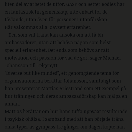
liten del av arbetet de utför. GASP och Better Bodies har
en fantastisk fin gemenskap, inte enbart för de
tävlande, utan även för personer i utanförskap.
Här välkomnas alla, oavsett erfarenhet.
– Den som vill träna kan ansöka om att få bli
ambassadörer, utan att behöva någon som helst
speciell erfarenhet. Det enda som behövs är rätt
motivation och passion för vad de gör, säger Michael
Johansson till Telgenytt.
”Diverse but like minded”, ett genomgående tema för
organisationerna berättar Johansson, samtidigt som
han presenterar Mattias Ariestrand som ett exempel på
hur träningen och deras ambassadörskap kan hjälpa en
annan.
Mattias berättar om hur hans tuffa uppväxt resulterade
i psykisk ohälsa. I samband med att han började träna
olika typer av gympass tre gånger om dagen köpte han