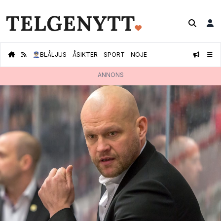
👮🏻‍♂️
BLÅLJUS
ÅSIKTER
SPORT
NÖJE
ANNONS