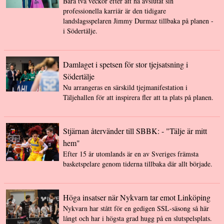
Bara två veckor efter att ha avslutat sin
professionella karriär är den tidigare
landslagsspelaren Jimmy Durmaz tillbaka på planen -
i Södertälje.
Damlaget i spetsen för stor tjejsatsning i
Södertälje
Nu arrangeras en särskild tjejmanifestation i
Täljehallen för att inspirera fler att ta plats på planen.
Stjärnan återvänder till SBBK: - "Tälje är mitt
hem"
Efter 15 år utomlands är en av Sveriges främsta
basketspelare genom tiderna tillbaka där allt började.
Höga insatser när Nykvarn tar emot Linköping
Nykvarn har stått för en gedigen SSL-säsong så här
långt och har i högsta grad hugg på en slutspelsplats.