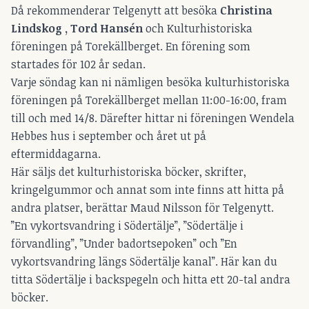
Då rekommenderar Telgenytt att besöka
Christina
Lindskog , Tord Hansén
och
Kulturhistoriska
föreningen
på Torekällberget. En förening som
startades för 102 år sedan.
Varje söndag kan ni nämligen besöka kulturhistoriska
föreningen på Torekällberget mellan 11:00-16:00, fram
till och med 14/8. Därefter hittar ni föreningen Wendela
Hebbes hus i september och året ut på
eftermiddagarna.
Här säljs det kulturhistoriska böcker, skrifter,
kringelgummor och annat som inte finns att hitta på
andra platser, berättar Maud Nilsson för Telgenytt.
”En vykortsvandring i Södertälje”, ”Södertälje i
förvandling”, ”Under badortsepoken” och ”En
vykortsvandring längs Södertälje kanal”. Här kan du
titta Södertälje i backspegeln och hitta ett 20-tal andra
böcker.