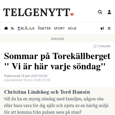
👮🏻‍♂️
BLÅLJUS
ÅSIKTER
SPORT
NÖJE
ANNONS
🕝 1 minuter
Sommar på Torekällberget
" Vi är här varje söndag"
Publicerad 13 juni 2021 02:00
Uppdaterad 16 juni 2026 23:28
Christina Lindskog och Tord Hansén
Vill du ha en mysig söndag med familjen, någon vän
eller bara vara för dig själv och njuta av en härlig miljö
för att komma från pulsen nere på stan?