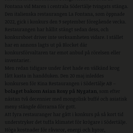
Fontana vid Maren i centrala Södertälje tvingats stänga.
Den italienska restaurangen La Fontana, som öppnade
2022, gick i konkurs den 9 september föregående vecka.
Restaurangen har hållit stängt sedan dess, och
konkursboet driver inte verksamheten vidare. I stället
har en annons lagts ut på Blocket där
konkursförvaltaren tar emot anbud på rörelsen eller
inventarier.
Men redan tidigare under året hade en välkänd krog
fått kasta in handduken. Den 20 maj inleddes
konkursen för Kina Restaurangen i Södertälje AB –
bolaget bakom Asian Roxy på Nygatan
, som efter
nästan två decennier med mongolisk buffé och asiatisk
meny stängde dörrarna för gott.
Att fyra restauranger har gått i konkurs på så kort tid
understryker det tuffa klimatet för krögare i Södertälje.
Höga kostnader för råvaror, energi och hyror,