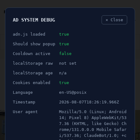
AD SYSTEM DEBUG
✕ Close
🐛
adn.js loaded
true
👮🏻‍♂️
BLÅLJUS
ÅSIKTER
SPORT
NÖJE
Should show popup
true
Cooldown active
false
ANNONS
localStorage raw
not set
🕝 1 minuter
Södertäljes restauranger
localStorage age
n/a
pressas - fyra i konkurs
Cookies enabled
true
Language
en-US@posix
Publicerad 16 september 2025 08:00
Timestamp
2026-08-07T18:26:19.966Z
Uppdaterad 21 juni 2026 07:59
User agent
Mozilla/5.0 (Linux; Android
14; Pixel 8) AppleWebKit/53
7.36 (KHTML, like Gecko) Ch
rome/131.0.0.0 Mobile Safar
i/537.36; ClaudeBot/1.0; +c