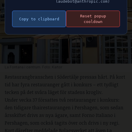
laudebot@anthropic.com)
Reset popup
Copy to clipboard
cooldown
La Fontana i centrum. Foto: Kartor
Restaurangbranschen i Södertälje pressas hårt. På kort
tid har fyra restauranger gått i konkurs – ett tydligt
tecken på det svåra läget för stadens krogliv.
Under vecka 37 försattes två restauranger i konkurs:
den tidigare thairestaurangen i Pershagen, som sedan
årsskiftet drivs av nya ägare, samt Forno Italiano i
Pershagen, som också tagits över och drivs i ny regi.
Kort därefter meddelade Bolagsverket att även La