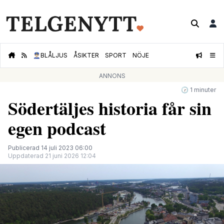
👮🏻‍♂️
BLÅLJUS
ÅSIKTER
SPORT
NÖJE
ANNONS
🕝 1 minuter
Södertäljes historia får sin
egen podcast
Publicerad 14 juli 2023 06:00
Uppdaterad 21 juni 2026 12:04