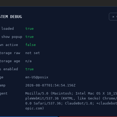
STEM DEBUG
✕ 
 loaded
true
NÖJE
 show popup
true
wn active
false
ANNONS
torage raw
not set
 och potthål är en del av vår v
torage age
n/a
s enabled
true
ge
en-US@posix
amp
2026-08-07T01:54:54.156Z
gent
Mozilla/5.0 (Macintosh; Intel Mac OS X 10_1
pleWebKit/537.36 (KHTML, like Gecko) Chrome
0.0 Safari/537.36; ClaudeBot/1.0; +claudebo
opic.com)