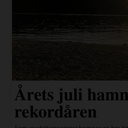
Årets juli hamn
rekordåren