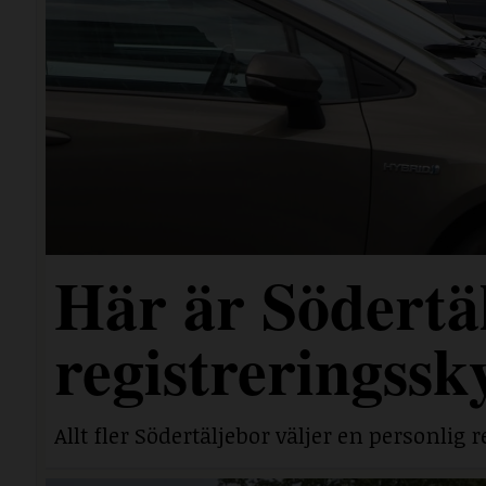
Här är Södertäl
registreringssk
Allt fler Södertäljebor väljer en personlig r