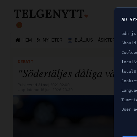
AD SY
🐛
adn.js
HEM
NYHETER
👮🏻‍♂️
BLÅLJUS
ÅSIKTER
SPORT
Should
Cooldo
DEBATT
localS
"Södertäljes dåliga väglag
localS
Cookie
Publicerad 31 maj 2021 02:00
Uppdaterad 16 juni 2026 23:30
Langua
Timest
User a