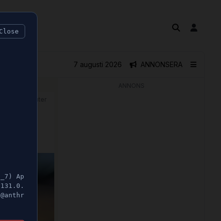
Close
7 augusti 2026
ANNONSERA
ANNONS
🕝 1 minuter
ardag"
5_7) Ap
/131.0.
t@anthr