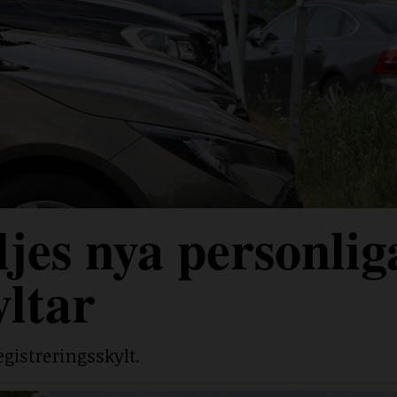
jes nya personlig
yltar
egistreringsskylt.