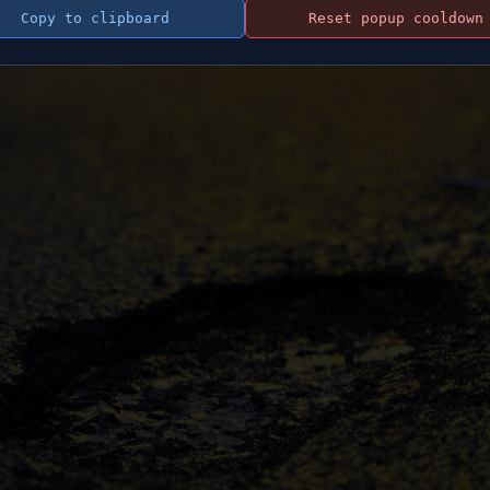
Copy to clipboard
Reset popup cooldown