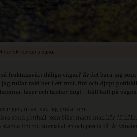
eln är skribentens egna.
 så fruktansvärt dåliga vägar? Är det bara jag som s
ag rullar rakt ner i ett runt, fint och djupt potthål
 hemma, läser och tänker högt – håll koll på vägen
ringen, ni vet vad jag pratar om.
flera stora potthåll. Som bilist måste man här då hålla 
h stanna fint vid stoppskylten och precis då får vänst