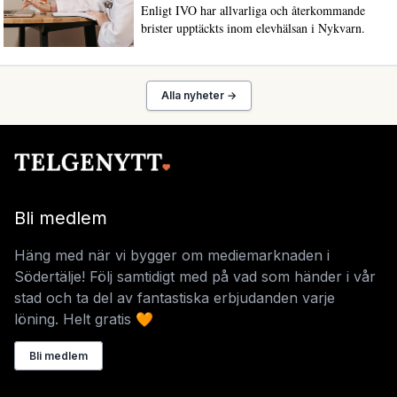
Enligt IVO har allvarliga och återkommande
brister upptäckts inom elevhälsan i Nykvarn.
Alla nyheter →
Bli medlem
Häng med när vi bygger om mediemarknaden i
Södertälje! Följ samtidigt med på vad som händer i vår
stad och ta del av fantastiska erbjudanden varje
löning. Helt gratis 🧡
Bli medlem