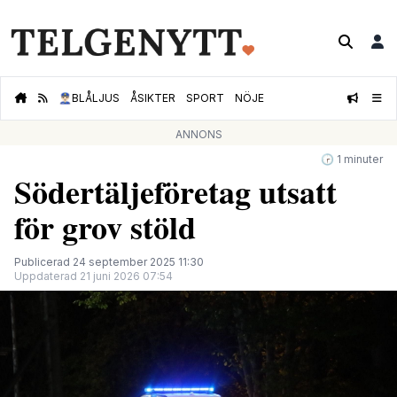
👮🏻‍♂️
BLÅLJUS
ÅSIKTER
SPORT
NÖJE
ANNONS
🕝 1 minuter
Södertäljeföretag utsatt
för grov stöld
Publicerad 24 september 2025 11:30
Uppdaterad 21 juni 2026 07:54