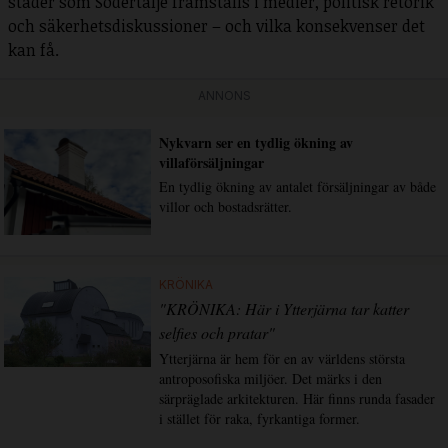
städer som Södertälje framställs i medier, politisk retorik
och säkerhetsdiskussioner – och vilka konsekvenser det
kan få.
ANNONS
Nykvarn ser en tydlig ökning av
villaförsäljningar
En tydlig ökning av antalet försäljningar av både
villor och bostadsrätter.
KRÖNIKA
"KRÖNIKA: Här i Ytterjärna tar katter
selfies och pratar"
Ytterjärna är hem för en av världens största
antroposofiska miljöer. Det märks i den
särpräglade arkitekturen. Här finns runda fasader
i stället för raka, fyrkantiga former.