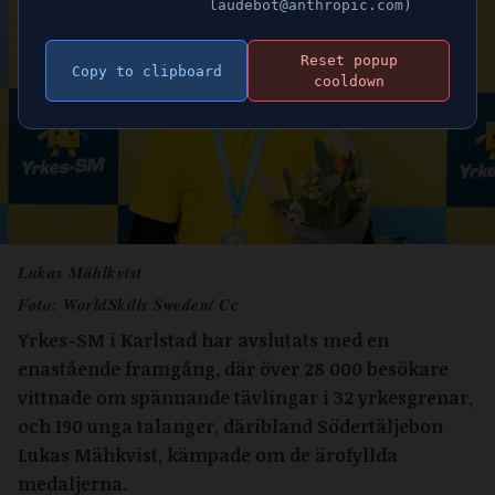
laudebot@anthropic.com)
Reset popup
Copy to clipboard
cooldown
Lukas Mählkvist
Foto:
WorldSkills Sweden/ Cc
Yrkes-SM i Karlstad har avslutats med en
enastående framgång, där över 28 000 besökare
vittnade om spännande tävlingar i 32 yrkesgrenar,
och 190 unga talanger, däribland Södertäljebon
Lukas Mähkvist, kämpade om de ärofyllda
medaljerna.