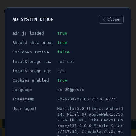
AD SYSTEM DEBUG
✕ Close
🐛
adn.js loaded
true
👮🏻‍♂️
BLÅLJUS
ÅSIKTER
SPORT
NÖJE
Should show popup
true
Cooldown active
false
ANNONS
localStorage raw
not set
🕝 1 minuter
Södertäljebon kammade
localStorage age
n/a
hem pris i Yrkes-SM i
Cookies enabled
true
Language
en-US@posix
Karlstad
Timestamp
2026-08-09T06:21:36.677Z
User agent
Mozilla/5.0 (Linux; Android
Publicerad 26 april 2024 08:30
Uppdaterad 21 juni 2026 11:14
14; Pixel 8) AppleWebKit/53
7.36 (KHTML, like Gecko) Ch
rome/131.0.0.0 Mobile Safar
i/537.36; ClaudeBot/1.0; +c