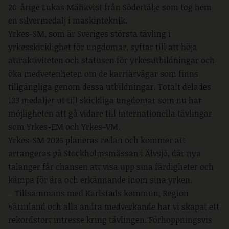
20-årige Lukas Mähkvist från Södertälje som tog hem
en silvermedalj i maskinteknik.
Yrkes-SM, som är Sveriges största tävling i
yrkesskicklighet för ungdomar, syftar till att höja
attraktiviteten och statusen för yrkesutbildningar och
öka medvetenheten om de karriärvägar som finns
tillgängliga genom dessa utbildningar. Totalt delades
103 medaljer ut till skickliga ungdomar som nu har
möjligheten att gå vidare till internationella tävlingar
som Yrkes-EM och Yrkes-VM.
Yrkes-SM 2026 planeras redan och kommer att
arrangeras på Stockholmsmässan i Älvsjö, där nya
talanger får chansen att visa upp sina färdigheter och
kämpa för ära och erkännande inom sina yrken.
– Tillsammans med Karlstads kommun, Region
Värmland och alla andra medverkande har vi skapat ett
rekordstort intresse kring tävlingen. Förhoppningsvis