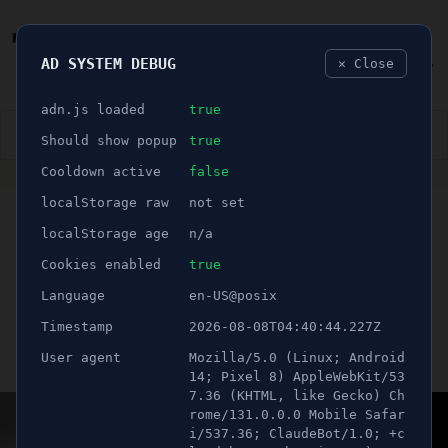
AD SYSTEM DEBUG
✕ Close
🐛
adn.js loaded
true
👮🏻‍♂️
BLÅLJUS
ÅSIKTER
SPORT
NÖJE
Should show popup
true
Cooldown active
false
ANNONS
localStorage raw
not set
🕝 2 minuter
Södertäljebo vann
localStorage age
n/a
miljonbelopp – tack vare
Cookies enabled
true
Language
en-US@posix
en spontan kupong
Timestamp
2026-08-08T04:40:44.227Z
User agent
Mozilla/5.0 (Linux; Android
Publicerad 19 februari 2025 18:30
Uppdaterad 21 juni 2026 09:45
14; Pixel 8) AppleWebKit/53
7.36 (KHTML, like Gecko) Ch
rome/131.0.0.0 Mobile Safar
i/537.36; ClaudeBot/1.0; +c