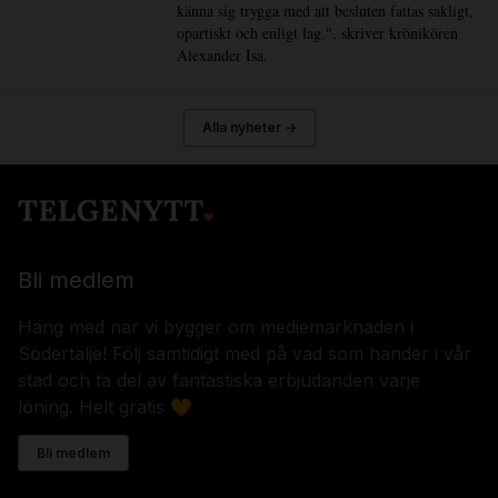
känna sig trygga med att besluten fattas sakligt,
opartiskt och enligt lag.", skriver krönikören
Alexander Isa.
Alla nyheter →
Bli medlem
Häng med när vi bygger om mediemarknaden i
Södertälje! Följ samtidigt med på vad som händer i vår
stad och ta del av fantastiska erbjudanden varje
löning. Helt gratis 🧡
Bli medlem