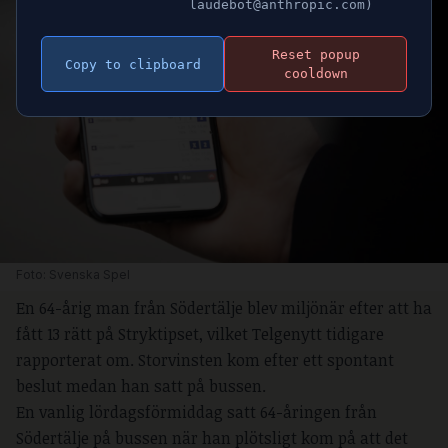
laudebot@anthropic.com)
Reset popup
Copy to clipboard
cooldown
Foto: Svenska Spel
En 64-årig man från Södertälje blev miljönär efter att ha
fått 13 rätt på Stryktipset, vilket Telgenytt tidigare
rapporterat om. Storvinsten kom efter ett spontant
beslut medan han satt på bussen.
En vanlig lördagsförmiddag satt 64-åringen från
Södertälje på bussen när han plötsligt kom på att det