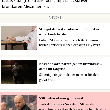
fattas sakligt, opartiskt och enligt lag.", skriver
krönikören Alexander Isa.
ANNONS
Skolsjuksköterska riskerar prövotid efter
omfattande brister
Enligt IVO har allvarliga och återkommande
brister upptäckts inom elevhälsan i Nykvarn.
Kastade skarp patron genom brevinkast –
döms till fängelse
Södertälje tingsrätt dömer mannen för flera
grova brott.
SSK pekas ut som guldfavorit
Trots det lyckades Södertälje SK vända
utvecklingen – erfarenheter som nu har blivit en