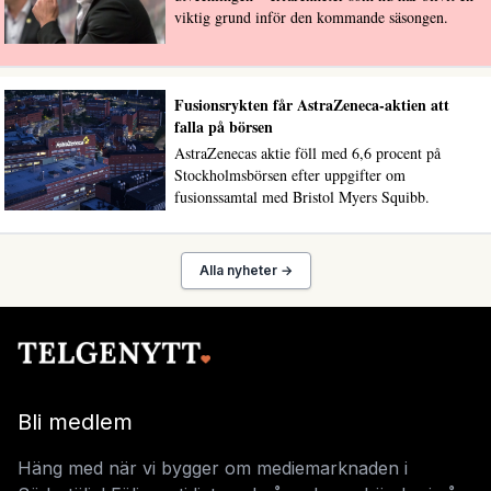
viktig grund inför den kommande säsongen.
Fusionsrykten får AstraZeneca-aktien att
falla på börsen
AstraZenecas aktie föll med 6,6 procent på
Stockholmsbörsen efter uppgifter om
fusionssamtal med Bristol Myers Squibb.
Alla nyheter →
Bli medlem
Häng med när vi bygger om mediemarknaden i