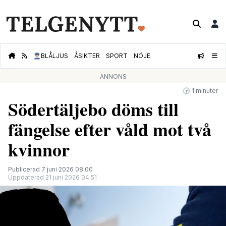
👮🏻‍♂️
BLÅLJUS
ÅSIKTER
SPORT
NÖJE
ANNONS
🕝 1 minuter
Södertäljebo döms till
fängelse efter våld mot två
kvinnor
Publicerad 7 juni 2026 08:00
Uppdaterad 21 juni 2026 04:51