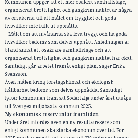
Kommunen uppger att ett mer osäkert samhällsläge,
organiserad brottslighet och gängkriminalitet är några
av orsakerna till att målet om trygghet och goda
livsvillkor inte fullt ut uppnåtts.
- Målet om att invånarna ska leva tryggt och ha goda
livsvillkor bedöms som delvis uppnått. Anledningen är
bland annat ett osäkrare samhällsläge och att
organiserad brottslighet och gängkriminalitet har ökat.
Samtidigt går arbetet framåt enligt plan, säger Erika
Svensson.
Även målen kring företagsklimat och ekologisk
hållbarhet bedöms som delvis uppnådda. Samtidigt
lyfter kommunen fram att Södertälje under året utsågs
till Sveriges miljöbästa kommun 2025.
Ny ekonomisk reserv inför framtiden
Under året infördes även en ny resultatreserv som
enligt kommunen ska stärka ekonomin över tid. För
2025 innebär resultatet att upp till 239 miljoner kronor