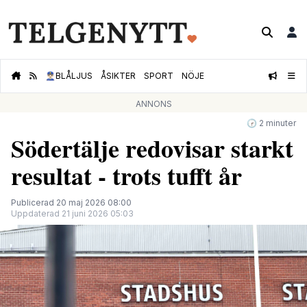
👮🏻‍♂️
BLÅLJUS
ÅSIKTER
SPORT
NÖJE
ANNONS
🕝 2 minuter
Södertälje redovisar starkt
resultat - trots tufft år
Publicerad 20 maj 2026 08:00
Uppdaterad 21 juni 2026 05:03