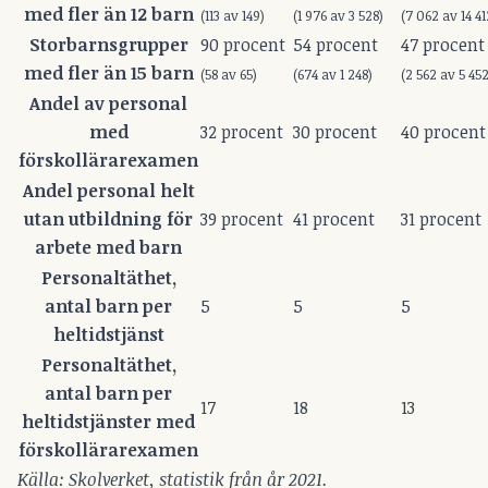
med fler än 12 barn
(113 av 149)
(1 976 av 3 528)
(7 062 av 14 41
Storbarnsgrupper
90 procent
54 procent
47 procent
med fler än 15 barn
(58 av 65)
(674 av 1 248)
(2 562 av 5 452
Andel av personal
med
32 procent
30 procent
40 procent
förskollärarexamen
Andel personal helt
utan utbildning för
39 procent
41 procent
31 procent
arbete med barn
Personaltäthet,
antal barn per
5
5
5
heltidstjänst
Personaltäthet,
antal barn per
17
18
13
heltidstjänster med
förskollärarexamen
Källa: Skolverket, statistik från år 2021.