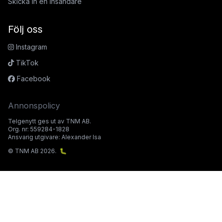
Skicka in en insändare
Följ oss
Instagram
TikTok
Facebook
Annonspolicy
Telgenytt ges ut av TNM AB.
Org. nr: 559284-1828
Ansvarig utgivare: Alexander Isa
© TNM AB 2026.
🐛