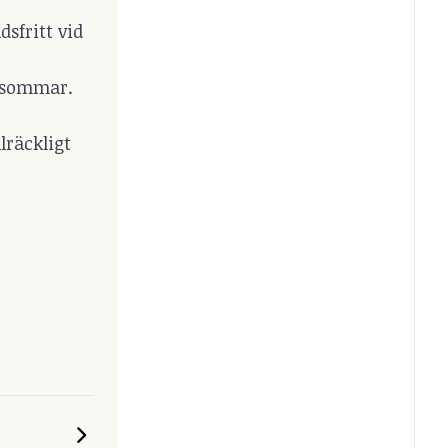
sfritt vid
i sommar.
lräckligt