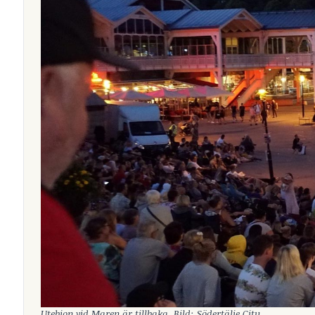
Utebion vid Maren är tillbaka.
Bild: Södertälje City.