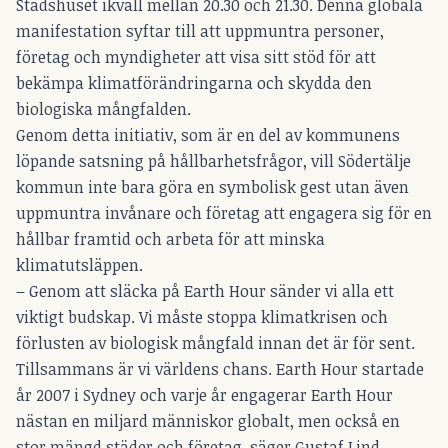
Stadshuset ikväll mellan 20.30 och 21.30. Denna globala
manifestation syftar till att uppmuntra personer,
företag och myndigheter att visa sitt stöd för att
bekämpa klimatförändringarna och skydda den
biologiska mångfalden.
Genom detta initiativ, som är en del av kommunens
löpande satsning på hållbarhetsfrågor, vill Södertälje
kommun inte bara göra en symbolisk gest utan även
uppmuntra invånare och företag att engagera sig för en
hållbar framtid och arbeta för att minska
klimatutsläppen.
– Genom att släcka på Earth Hour sänder vi alla ett
viktigt budskap. Vi måste stoppa klimatkrisen och
förlusten av biologisk mångfald innan det är för sent.
Tillsammans är vi världens chans. Earth Hour startade
år 2007 i Sydney och varje år engagerar Earth Hour
nästan en miljard människor globalt, men också en
stor mängd städer och företag, säger Gustaf Lind,