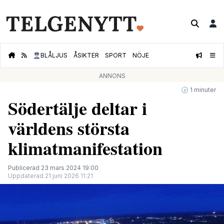
👮🏻‍♂️
BLÅLJUS
ÅSIKTER
SPORT
NÖJE
ANNONS
🕝 1 minuter
Södertälje deltar i
världens största
klimatmanifestation
Publicerad 23 mars 2024 19:00
Uppdaterad 21 juni 2026 11:21