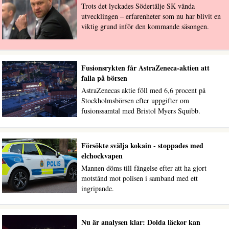
Trots det lyckades Södertälje SK vända
utvecklingen – erfarenheter som nu har blivit en
viktig grund inför den kommande säsongen.
Fusionsrykten får AstraZeneca-aktien att
falla på börsen
AstraZenecas aktie föll med 6,6 procent på
Stockholmsbörsen efter uppgifter om
fusionssamtal med Bristol Myers Squibb.
Försökte svälja kokain - stoppades med
elchockvapen
Mannen döms till fängelse efter att ha gjort
motstånd mot polisen i samband med ett
ingripande.
Nu är analysen klar: Dolda läckor kan