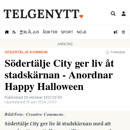
👮🏻‍♂️
BLÅLJUS
ÅSIKTER
SPORT
NÖJE
ANNONS
SÖDERTÄLJE KOMMUN
🕝 1 minuter
Södertälje City ger liv åt
stadskärnan - Anordnar
Happy Halloween
Publicerad 20 oktober 2021 02:00
Uppdaterad 16 juni 2026 23:07
Bild/Foto:
Creative Commons.
Södertälje City ger liv åt stadskärnan med att