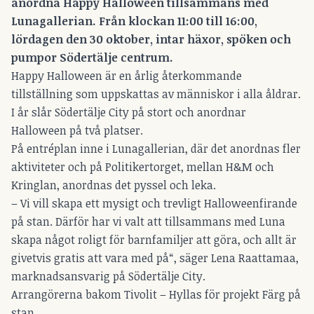
anordna Happy Halloween tillsammans med
Lunagallerian. Från klockan 11:00 till 16:00,
lördagen den 30 oktober, intar häxor, spöken och
pumpor Södertälje centrum.
Happy Halloween är en årlig återkommande
tillställning som uppskattas av människor i alla åldrar.
I år slår Södertälje City på stort och anordnar
Halloween på två platser.
På entréplan inne i Lunagallerian, där det anordnas fler
aktiviteter och på Politikertorget, mellan H&M och
Kringlan, anordnas det pyssel och leka.
– Vi vill skapa ett mysigt och trevligt Halloweenfirande
på stan. Därför har vi valt att tillsammans med Luna
skapa något roligt för barnfamiljer att göra, och allt är
givetvis gratis att vara med på“, säger Lena Raattamaa,
marknadsansvarig på Södertälje City.
Arrangörerna bakom Tivolit – Hyllas för projekt Färg på
stan