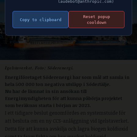
laudebot@anthropic.com)
Reset popup
Copy to clipboard
cooldown
Igelstaverket. Foto: Söderenergi.
Energiföretaget Söderenergi har som mål att samla in
hela 500 000 ton negativa utsläpp i Södertälje.
Nu har de lämnat in sin ansökan till
Energimyndigheten för att kunna påbörja projektet
som beräknas starta i början av 2023.
I ett tidigare beslut genomfördes en systemstuide för
att besluta om en ny CCS-anläggning vid Igelstaverket.
Detta för att kunna avskilja och lagra biogen koldioxid
samt ta fram fakta om hur mycket koldioxid