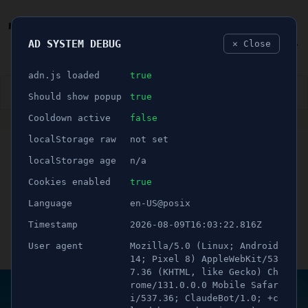
AD SYSTEM DEBUG
✕ Close
🐛
adn.js loaded
true
👮🏻‍♂️
BLÅLJUS
ÅSIKTER
SPORT
NÖJE
Should show popup
true
Cooldown active
false
ANNONS
localStorage raw
not set
🕝 1 minuter
Söderenergi vill samla in
localStorage age
n/a
500.000 ton negativa
Cookies enabled
true
Language
en-US@posix
utsläpp
Timestamp
2026-08-09T16:03:22.816Z
User agent
Mozilla/5.0 (Linux; Android
Publicerad 16 november 2022 15:19
Uppdaterad 21 juni 2026 12:33
14; Pixel 8) AppleWebKit/53
7.36 (KHTML, like Gecko) Ch
rome/131.0.0.0 Mobile Safar
i/537.36; ClaudeBot/1.0; +c