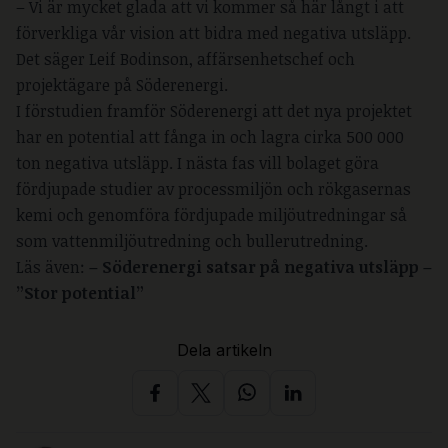
– Vi är mycket glada att vi kommer så här långt i att
förverkliga vår vision att bidra med negativa utsläpp.
Det säger Leif Bodinson, affärsenhetschef och
projektägare på Söderenergi.
I förstudien framför Söderenergi att det nya projektet
har en potential att fånga in och lagra cirka 500 000
ton negativa utsläpp. I nästa fas vill bolaget göra
fördjupade studier av processmiljön och rökgasernas
kemi och genomföra fördjupade miljöutredningar så
som vattenmiljöutredning och bullerutredning.
Läs även:
–
Söderenergi satsar på negativa utsläpp –
”Stor potential”
Dela artikeln