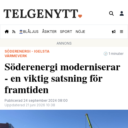
👮🏻‍♂️
BLÅLJUS
ÅSIKTER
SPORT
NÖJE
ANNONS
SÖDERENERGI - IGELSTA
🕝 1 minuter
VÄRMEVERK
Söderenergi moderniserar
- en viktig satsning för
framtiden
Publicerad 24 september 2024 08:00
Uppdaterad 21 juni 2026 10:38