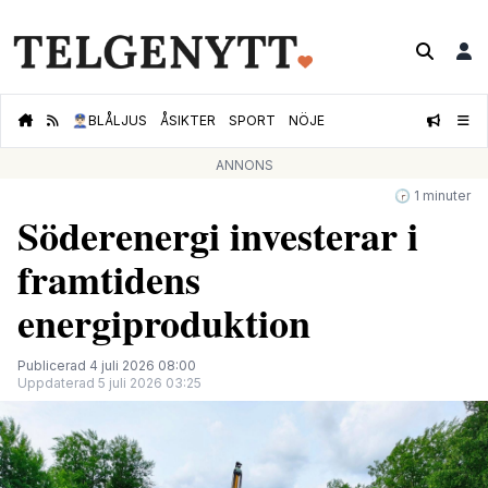
👮🏻‍♂️
BLÅLJUS
ÅSIKTER
SPORT
NÖJE
ANNONS
🕝 1 minuter
Söderenergi investerar i
framtidens
energiproduktion
Publicerad 4 juli 2026 08:00
Uppdaterad 5 juli 2026 03:25