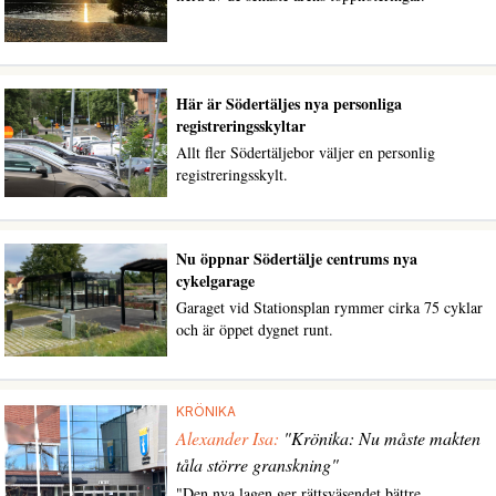
Här är Södertäljes nya personliga
registreringsskyltar
Allt fler Södertäljebor väljer en personlig
registreringsskylt.
Nu öppnar Södertälje centrums nya
cykelgarage
Garaget vid Stationsplan rymmer cirka 75 cyklar
och är öppet dygnet runt.
KRÖNIKA
Alexander Isa:
"Krönika: Nu måste makten
tåla större granskning"
"Den nya lagen ger rättsväsendet bättre