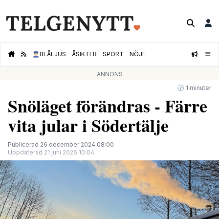
👮🏻‍♂️
BLÅLJUS
ÅSIKTER
SPORT
NÖJE
ANNONS
🕝 1 minuter
Snöläget förändras - Färre
vita jular i Södertälje
Publicerad 26 december 2024 08:00
Uppdaterad 21 juni 2026 10:04