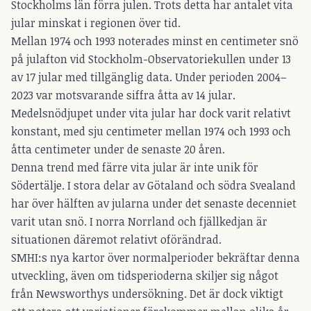
Stockholms län förra julen. Trots detta har antalet vita
jular minskat i regionen över tid.
Mellan 1974 och 1993 noterades minst en centimeter snö
på julafton vid Stockholm-Observatoriekullen under 13
av 17 jular med tillgänglig data. Under perioden 2004–
2023 var motsvarande siffra åtta av 14 jular.
Medelsnödjupet under vita jular har dock varit relativt
konstant, med sju centimeter mellan 1974 och 1993 och
åtta centimeter under de senaste 20 åren.
Denna trend med färre vita jular är inte unik för
Södertälje. I stora delar av Götaland och södra Svealand
har över hälften av jularna under det senaste decenniet
varit utan snö. I norra Norrland och fjällkedjan är
situationen däremot relativt oförändrad.
SMHI:s nya kartor över normalperioder bekräftar denna
utveckling, även om tidsperioderna skiljer sig något
från Newsworthys undersökning. Det är dock viktigt