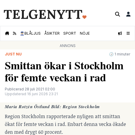
👮🏻‍♂️
BLÅLJUS
ÅSIKTER
SPORT
NÖJE
ANNONS
JUST NU
🕝 1 minuter
Smittan ökar i Stockholm
för femte veckan i rad
Publicerad 28 juli 2021 02:00
Uppdaterad 16 juni 2026 23:21
Maria Rotzén Östlund Bild: Region Stockholm
Region Stockholm rapporterade nyligen att smittan
ökat för femte veckan i rad. Enbart denna vecka ökade
den med drygt 60 procent.