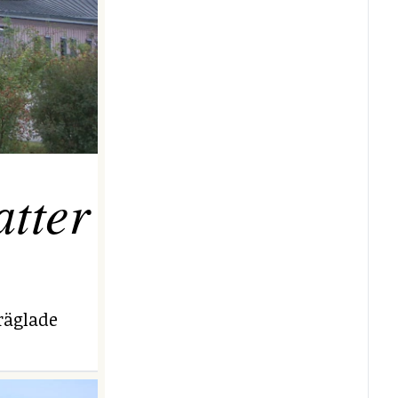
tter
räglade