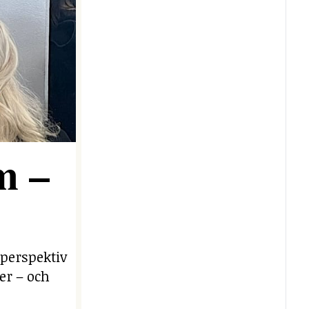
m –
 perspektiv
er – och