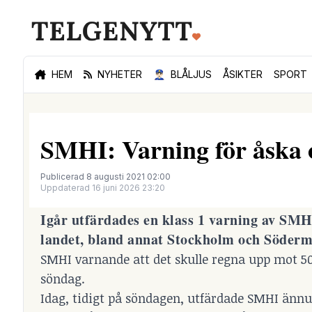
HEM
NYHETER
👮🏻‍♂️
BLÅLJUS
ÅSIKTER
SPORT
SMHI: Varning för åska o
Publicerad 8 augusti 2021 02:00
Uppdaterad 16 juni 2026 23:20
Igår utfärdades en klass 1 varning av SMH
landet, bland annat Stockholm och Söderm
SMHI varnande att det skulle regna upp mot 5
söndag.
Idag, tidigt på söndagen, utfärdade SMHI ännu 