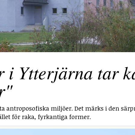
 Ytterjärna tar ka
r"
sta antroposofiska miljöer. Det märks i den särp
llet för raka, fyrkantiga former.