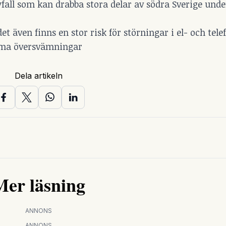
yfall som kan drabba stora delar av södra Sverige und
även finns en stor risk för störningar i el- och tele
orma översvämningar
Dela artikeln
Mer läsning
ANNONS
ANNONS