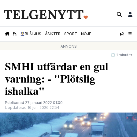
👮🏻‍♂️
BLÅLJUS
ÅSIKTER
SPORT
NÖJE
ANNONS
🕝 1 minuter
SMHI utfärdar en gul
varning: - "Plötslig
ishalka"
Publicerad 27 januari 2022 01:00
Uppdaterad 16 juni 2026 22:54