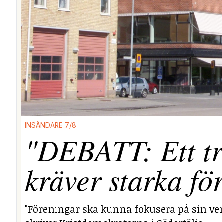
INSÄNDARE 7/8
"DEBATT: Ett tr
kräver starka fö
"Föreningar ska kunna fokusera på sin ver