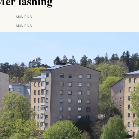
Mer läsning
ANNONS
ANNONS