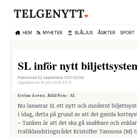
HEM
NYHETER
👮🏻‍♂️
BLÅLJUS
ÅSIKTER
SPORT
SL inför nytt biljettsystem
Publicerad 22 september 2021 02:00
Uppdaterad 16 juni 2026 23:12
Gröna kortet. Bild/Foto: SL
Nu lanserar SL ett nytt och modernt biljettsys
i idag, detta på grund av att det gamla kortsy
– Tanken är att det ska gå snabbare och enklare
trafiklandstingsrådet Kristoffer Tamsons (M) til