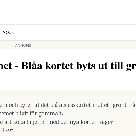
NÖJE
ANNONS
et - Blåa kortet byts ut till g
tem och byter ut det blå accesskortet mot ett grönt f
stemet blivit för gammalt
.
 att köpa biljetter med det nya kortet, säger
l Svt.