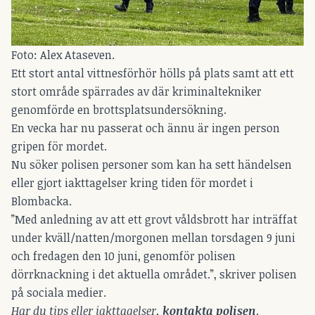
Foto: Alex Ataseven.
Ett stort antal vittnesförhör hölls på plats samt att ett
stort område spärrades av där kriminaltekniker
genomförde en brottsplatsundersökning.
En vecka har nu passerat och ännu är ingen person
gripen för mordet.
Nu söker polisen personer som kan ha sett händelsen
eller gjort iakttagelser kring tiden för mordet i
Blombacka.
”Med anledning av att ett grovt våldsbrott har inträffat
under kväll/natten/morgonen mellan torsdagen 9 juni
och fredagen den 10 juni, genomför polisen
dörrknackning i det aktuella området.”, skriver polisen
på sociala medier.
Har du tips eller iakttagelser,
kontakta polisen
.