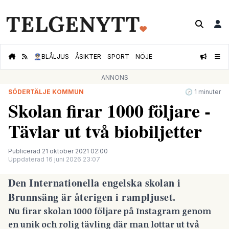
👮🏻‍♂️
BLÅLJUS
ÅSIKTER
SPORT
NÖJE
ANNONS
SÖDERTÄLJE KOMMUN
🕝 1 minuter
Skolan firar 1000 följare -
Tävlar ut två biobiljetter
Publicerad 21 oktober 2021 02:00
Uppdaterad 16 juni 2026 23:07
Den Internationella engelska skolan i
Brunnsäng är återigen i rampljuset.
Nu firar skolan 1000 följare på Instagram genom
en unik och rolig tävling där man lottar ut två