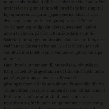
mannen skulle åka ut till Södertälje från Stockholm. För
att försäkra sig om att inte bli lurad hade han ringt till
ligan, varav en av gärningspersonerna låtsades vara
den kvinna som profilen utgav sig vara på Tinder.
53- åringen tog, enligt sin utsago, personen i andra
änden telefonen, på orden. Han åkte därmed ut till
Södertälje för att genomföra den planerade träffen, med
vad han trodde var en kvinna i 25-års åldern. Men så
var alltså inte fallet, istället väntade en gillrad fälla på
mannen.
Ligan lurade ut mannen till Mossvägen/ Rönnvägen.
Där gick den 53- årige mannen ut från sin bil och möter
på två av gärningspersonerna. Dessa två
gärningspersoner är de som dömts för medhälp till rån.
Till hovrätten beskriver mannen det som att han snabbt
fattade misstankar införsituationen som började
uppenbara sig för honom. Enligt mannens beskrivning