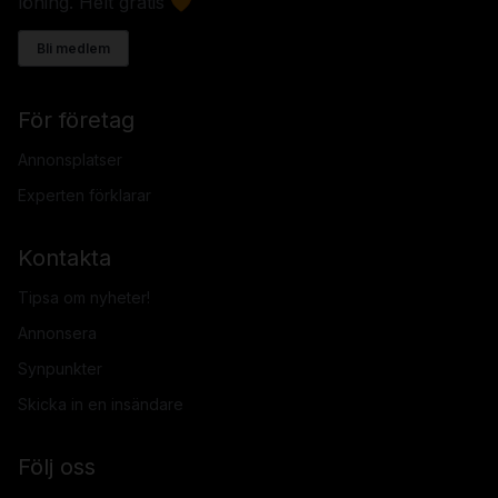
löning. Helt gratis 🧡
Bli medlem
För företag
Annonsplatser
Experten förklarar
Kontakta
Tipsa om nyheter!
Annonsera
Synpunkter
Skicka in en insändare
Följ oss