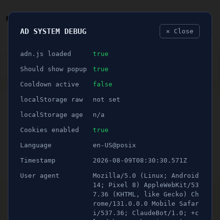
AD SYSTEM DEBUG
✕ Close
🐛
adn.js loaded
true
👮🏻‍♂️
BLÅLJUS
ÅSIKTER
SPORT
NÖJE
Should show popup
true
Cooldown active
false
ANNONS
localStorage raw
not set
🕝 2 minuter
Skärpt straff för
localStorage age
n/a
Tinderrånet i hovrätten
Cookies enabled
true
Language
en-US@posix
Publicerad 23 november 2021 01:00
Timestamp
2026-08-09T08:30:30.571Z
Uppdaterad 16 juni 2026 23:02
User agent
Mozilla/5.0 (Linux; Android
.
Bild/Foto: Ur polisens utredningsmaterial
14; Pixel 8) AppleWebKit/53
7.36 (KHTML, like Gecko) Ch
rome/131.0.0.0 Mobile Safar
Det ungdomsgäng som i tingsrätten dömdes för rån
i/537.36; ClaudeBot/1.0; +c