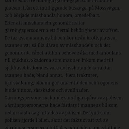
kom sedan tre manliga gärningspersoner fram till
platsen, från ett intilliggande buskage, på Mossvägen,
och började misshandla honom, omedelbart.
Efter att misshandeln genomförts tar
gärningspersonerna ett flertal behörigheter av offret.
De tar även mannens bil och kör ifrån brottsplatsen.
Mannen var så illa däran av misshandeln och det
genomförda rånet att han behövde åka med ambulans
till sjukhus. Skadorna som mannen inkom med till
sjukhuset bedömdes vara av livshotande karaktär.
Mannen hade, bland annat, flera frakturer,
hjärskakning, blödningar under huden och i ögonens
bindehinnor, sårskador och svullnader.
Gärningspersonerna kunde samtliga spåras av polisen.
Gärningspersonerna hade färdats i mannens bil som
redan nästa dag hittades av polisen. De fynd som
polisen gjorde i bilen, samt det faktum att två av
gärningspersonerna hittades nära bilen, underlättade