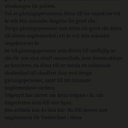
utredningen för polisen.
Två av gärningspersonerna döms till tre respektive två
år och åtta månader fängelse för grovt rån.
Övriga gärningspersoner som döms för grovt rån döms
till sluten ungdomsvård i ett år och åtta månader
respektive ett år.
De två gärningspersoner som dömts till medhjälp av
rån får inte sina straff omvandlade, men domen skärps
av hovrätten. De döms till att betala ett solidariskt
skadestånd till rånoffret ihop med övriga
gärningspersoner, samt till 100 timmars
ungdomstjänst vardera.
Telgenytt har skrivit om detta tidigare i år, när
tingsrättens dom föll mot ligan.
Den artikeln kan du läsa här:
Nu föll domen mot
ungdomarna för Tinderrånet i Järna