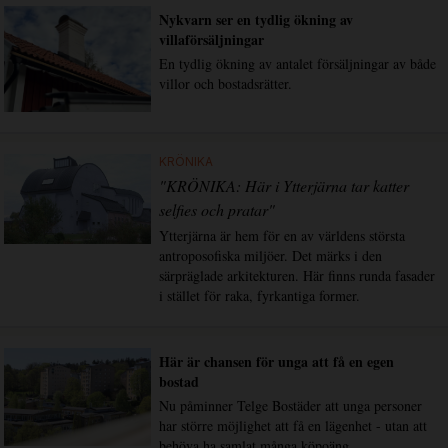
Nykvarn ser en tydlig ökning av
villaförsäljningar
En tydlig ökning av antalet försäljningar av både
villor och bostadsrätter.
KRÖNIKA
"KRÖNIKA: Här i Ytterjärna tar katter
selfies och pratar"
Ytterjärna är hem för en av världens största
antroposofiska miljöer. Det märks i den
särpräglade arkitekturen. Här finns runda fasader
i stället för raka, fyrkantiga former.
Här är chansen för unga att få en egen
bostad
Nu påminner Telge Bostäder att unga personer
har större möjlighet att få en lägenhet - utan att
behöva ha samlat många köpoäng.