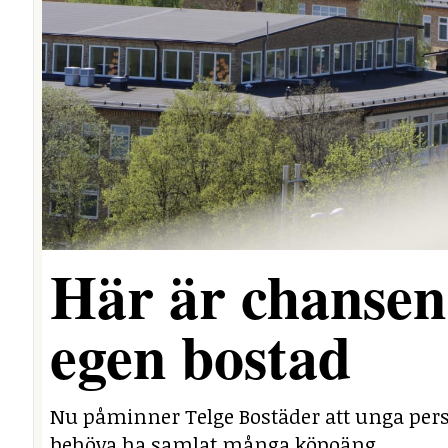
Här är chansen 
egen bostad
Nu påminner Telge Bostäder att unga perso
behöva ha samlat många köpoäng.