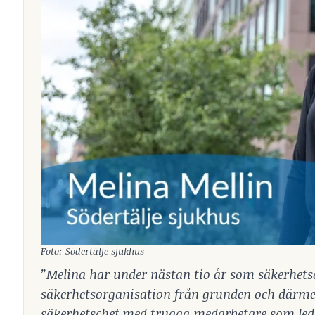
Foto: Södertälje sjukhus
”Melina har under nästan tio år som säkerhets
säkerhetsorganisation från grunden och därmed
säkerhetschef med trygga medarbetare som led