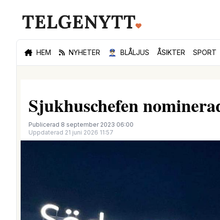
HEM
NYHETER
👮🏻‍♂️
BLÅLJUS
ÅSIKTER
SPORT
Sjukhuschefen nominerad 
Publicerad 8 september 2023 06:00
Uppdaterad 21 juni 2026 11:57