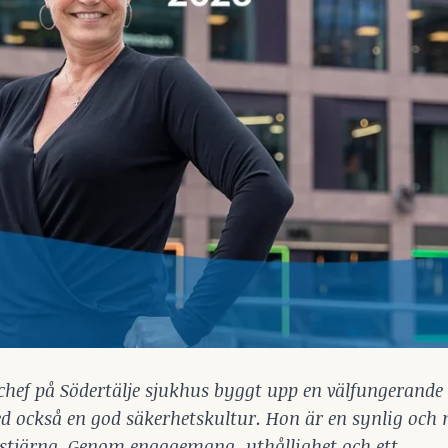
chef på Södertälje sjukhus byggt upp en välfungerande
 också en god säkerhetskultur. Hon är en synlig och
stjärna. Genom engagemang, uthållighet och ett