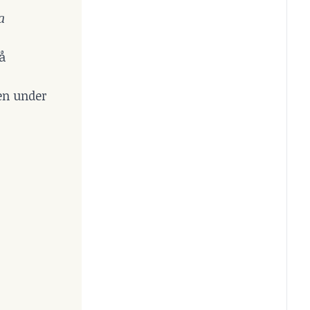
a
å
en under