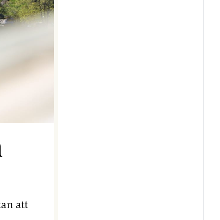
n
an att