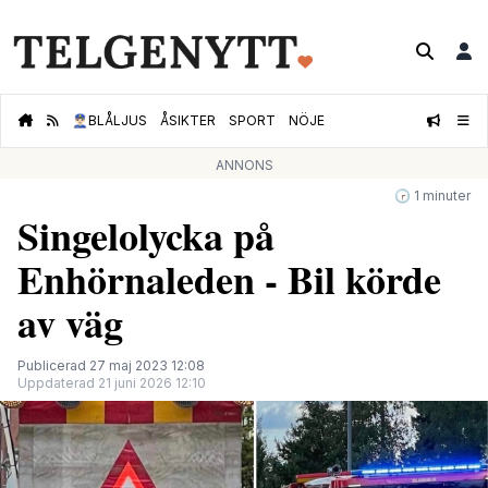
👮🏻‍♂️
BLÅLJUS
ÅSIKTER
SPORT
NÖJE
ANNONS
🕝 1 minuter
Singelolycka på
Enhörnaleden - Bil körde
av väg
Publicerad 27 maj 2023 12:08
Uppdaterad 21 juni 2026 12:10