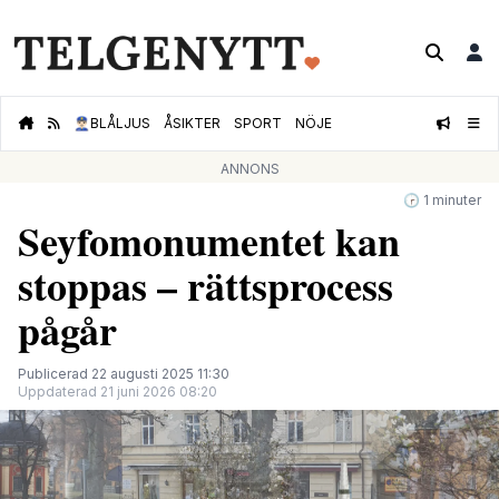
👮🏻‍♂️
BLÅLJUS
ÅSIKTER
SPORT
NÖJE
ANNONS
🕝 1 minuter
Seyfomonumentet kan
stoppas – rättsprocess
pågår
Publicerad 22 augusti 2025 11:30
Uppdaterad 21 juni 2026 08:20