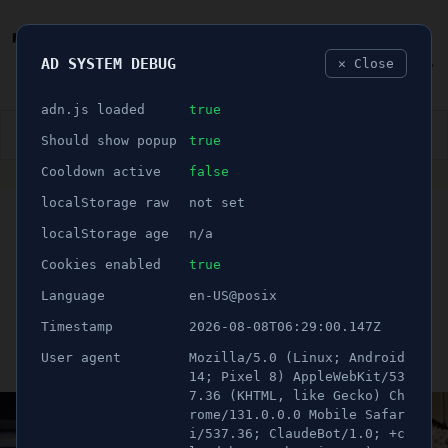
AD SYSTEM DEBUG
✕ Close
🐛
adn.js loaded
true
👮🏻‍♂️
BLÅLJUS
ÅSIKTER
SPORT
NÖJE
Should show popup
true
Cooldown active
false
ANNONS
localStorage raw
not set
🕝 1 minuter
SENASTE NYTT: Två
localStorage age
n/a
döms efter
Cookies enabled
true
Language
en-US@posix
handgranatsattacken
Timestamp
2026-08-08T06:29:00.147Z
User agent
Mozilla/5.0 (Linux; Android
Publicerad 22 juli 2025 17:03
Uppdaterad 21 juni 2026 08:38
14; Pixel 8) AppleWebKit/53
7.36 (KHTML, like Gecko) Ch
rome/131.0.0.0 Mobile Safar
i/537.36; ClaudeBot/1.0; +c