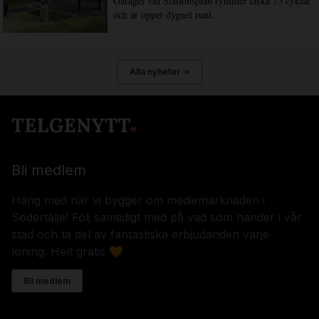
Garaget vid Stationsplan rymmer cirka 75 cyklar
och är öppet dygnet runt.
Alla nyheter →
Bli medlem
Häng med när vi bygger om mediemarknaden i
Södertälje! Följ samtidigt med på vad som händer i vår
stad och ta del av fantastiska erbjudanden varje
löning. Helt gratis 🧡
Bli medlem