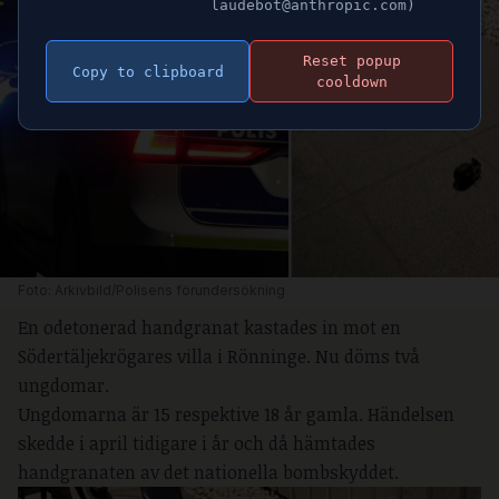
laudebot@anthropic.com)
Reset popup
Copy to clipboard
cooldown
Foto: Arkivbild/Polisens förundersökning 
En odetonerad handgranat kastades in mot en
Södertäljekrögares villa i Rönninge. Nu döms två
ungdomar.
Ungdomarna är 15 respektive 18 år gamla. Händelsen
skedde i april tidigare i år och då hämtades
handgranaten av det nationella bombskyddet.