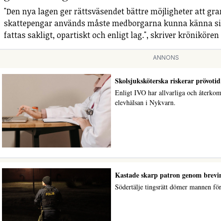
"Den nya lagen ger rättsväsendet bättre möjligheter att gra
skattepengar används måste medborgarna kunna känna sig
fattas sakligt, opartiskt och enligt lag.", skriver krönikören
ANNONS
Skolsjuksköterska riskerar prövotid
Enligt IVO har allvarliga och återko
elevhälsan i Nykvarn.
Kastade skarp patron genom brevink
Södertälje tingsrätt dömer mannen för 