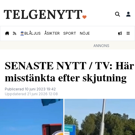
👮🏻‍♂️
BLÅLJUS
ÅSIKTER
SPORT
NÖJE
ANNONS
SENASTE NYTT / TV: Här 
misstänkta efter skjutning
Publicerad 10 juni 2023 19:42
Uppdaterad 21 juni 2026 12:08