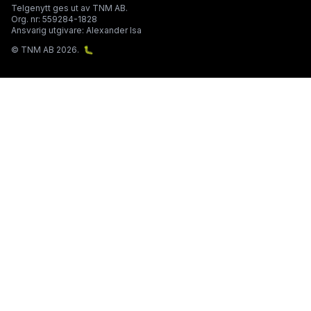
Telgenytt ges ut av TNM AB.
Org. nr: 559284-1828
Ansvarig utgivare: Alexander Isa
© TNM AB 2026.
🐛