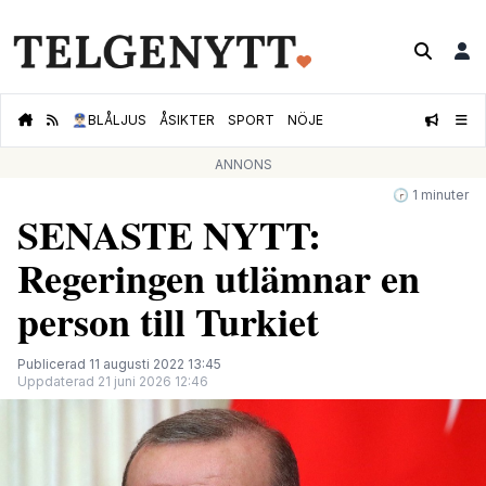
👮🏻‍♂️
BLÅLJUS
ÅSIKTER
SPORT
NÖJE
ANNONS
🕝 1 minuter
SENASTE NYTT:
Regeringen utlämnar en
person till Turkiet
Publicerad 11 augusti 2022 13:45
Uppdaterad 21 juni 2026 12:46