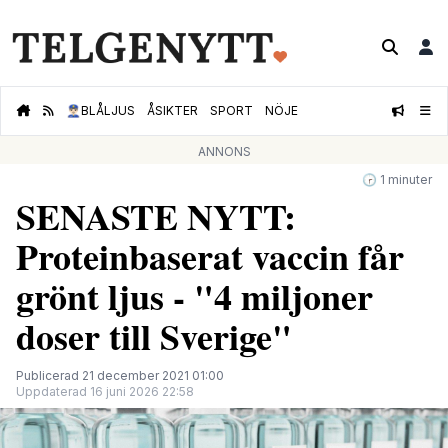
👮🏻‍♂️
BLÅLJUS
ÅSIKTER
SPORT
NÖJE
ANNONS
🕝 1 minuter
SENASTE NYTT:
Proteinbaserat vaccin får
grönt ljus - "4 miljoner
doser till Sverige"
Publicerad 21 december 2021 01:00
Uppdaterad 16 juni 2026 22:58