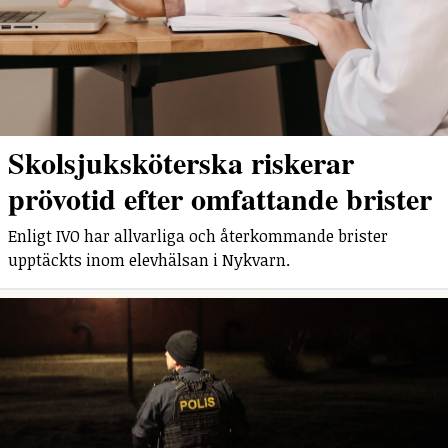
Skolsjuksköterska riskerar
prövotid efter omfattande brister
Enligt IVO har allvarliga och återkommande brister
upptäckts inom elevhälsan i Nykvarn.