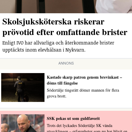
Skolsjuksköterska riskerar
prövotid efter omfattande brister
Enligt IVO har allvarliga och återkommande brister
upptäckts inom elevhälsan i Nykvarn.
ANNONS
Kastade skarp patron genom brevinkast –
döms till fängelse
Södertälje tingsrätt dömer mannen för flera
grova brott.
SSK pekas ut som guldfavorit
Trots det lyckades Södertälje SK vända
utvecklingen – erfarenheter som nu har blivit en