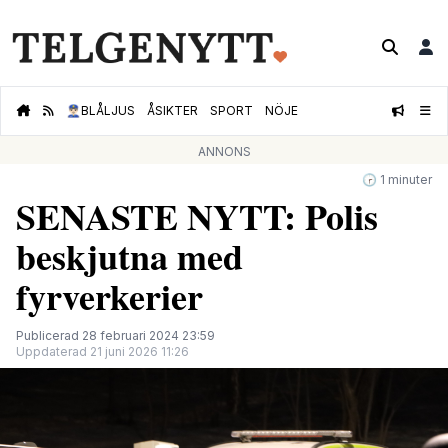
👮🏻‍♂️
BLÅLJUS
ÅSIKTER
SPORT
NÖJE
ANNONS
🕝 1 minuter
SENASTE NYTT: Polis
beskjutna med
fyrverkerier
Publicerad 28 februari 2024 23:59
Uppdaterad 21 juni 2026 11:26