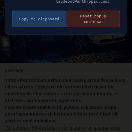
laudebot@anthropic.com)
Reset popup
Copy to clipboard
cooldown
Arkivbild.
Strax efter midnatt natten mot tisdag larmades polisen
till en adress i Nykvarn där kvinna blivit utsatt för
mordförsök. I bostaden ska det dessutom funnits ett
litet barn när händelsen ägde rum.
Polisen ryckte snabb ut till platsen och kunde gripa
gärningsmannen och kvinnan fördes med ilfart till
sjukhus med ambulans.
”En kvinna i 50-årsåldern får hjälp av en granne efter