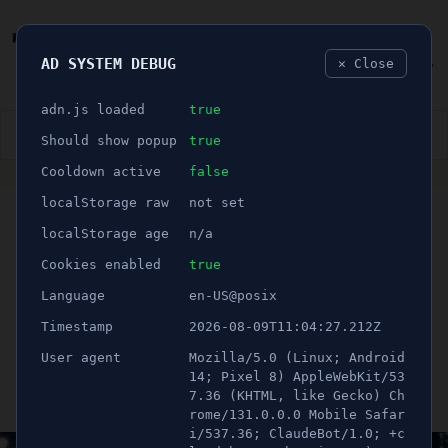
AD SYSTEM DEBUG
✕ Close
🐛
adn.js loaded
true
👮🏻‍♂️
BLÅLJUS
ÅSIKTER
SPORT
NÖJE
Should show popup
true
Cooldown active
false
ANNONS
localStorage raw
not set
🕝 1 minuter
SENASTE NYTT:
localStorage age
n/a
Mordförsök i Nykvarn -
Cookies enabled
true
Language
en-US@posix
Kvinna höggs med kniv
Timestamp
2026-08-09T11:04:27.212Z
flera gånger
User agent
Mozilla/5.0 (Linux; Android
14; Pixel 8) AppleWebKit/53
7.36 (KHTML, like Gecko) Ch
Publicerad 14 juni 2022 02:00
rome/131.0.0.0 Mobile Safar
Uppdaterad 21 juni 2026 12:52
i/537.36; ClaudeBot/1.0; +c