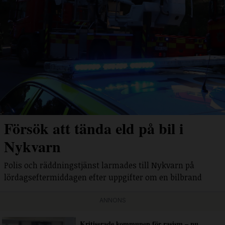
Försök att tända eld på bil i
Nykvarn
Polis och räddningstjänst larmades till Nykvarn på
lördagseftermiddagen efter uppgifter om en bilbrand
ANNONS
Kritiserade kommunen för rasism – nu