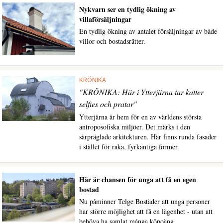
Nykvarn ser en tydlig ökning av
villaförsäljningar
En tydlig ökning av antalet försäljningar av både
villor och bostadsrätter.
KRÖNIKA
"KRÖNIKA: Här i Ytterjärna tar katter
selfies och pratar"
Ytterjärna är hem för en av världens största
antroposofiska miljöer. Det märks i den
särpräglade arkitekturen. Här finns runda fasader
i stället för raka, fyrkantiga former.
Här är chansen för unga att få en egen
bostad
Nu påminner Telge Bostäder att unga personer
har större möjlighet att få en lägenhet - utan att
behöva ha samlat många köpoäng.