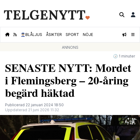
👮🏻‍♂️
BLÅLJUS
ÅSIKTER
SPORT
NÖJE
ANNONS
🕝 1 minuter
SENASTE NYTT: Mordet
i Flemingsberg – 20-åring
begärd häktad
Publicerad 22 januari 2024 18:50
Uppdaterad 21 juni 2026 11:32