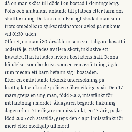
då en man sköts till döds i en bostad i Flemingsberg.
Polis och ambulans anlände till platsen efter larm om
skottlossning. De fann en allvarligt skadad man som
trots omedelbara sjukvårdsinsatser avled på sjukhus
vid 01:30-tiden.
Offeret, en man i 30-årsåldern som var tidigare bosatt i
Södertälje, träffades av flera skott, inklusive ett i
huvudet. Han hittades livlös i bostadens hall. Denna
händelse, som beskrivs som en ren avrättning, ägde
rum medan ett barn befann sig i bostaden.
Efter en omfattande teknisk undersökning på
brottsplatsen kunde polisen säkra viktiga spår. Den 17
mars greps en ung man, född 2002, misstänkt för
inblandning i mordet. Åklagaren begärde häktning
dagen efter. Ytterligare en misstänkt, en 17-årig pojke
född 2005 och statslös, greps den 4 april misstänkt för
mord eller medhjälp till mord.