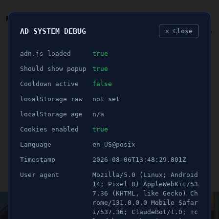
AD SYSTEM DEBUG
✕ Close
🐛
adn.js loaded
true
👮🏻‍♂️
BLÅLJUS
ÅSIKTER
SPORT
NÖJE
Should show popup
true
Cooldown active
false
ANNONS
localStorage raw
not set
🕝 2 minuter
SENASTE NYTT:
localStorage age
n/a
Kommunen avslöjas för att
Cookies enabled
true
Language
en-US@posix
bryta mot lagen
Timestamp
2026-08-06T13:48:29.801Z
User agent
Mozilla/5.0 (Linux; Android
Publicerad 14 oktober 2023 20:47
Uppdaterad 21 juni 2026 11:51
14; Pixel 8) AppleWebKit/53
7.36 (KHTML, like Gecko) Ch
rome/131.0.0.0 Mobile Safar
i/537.36; ClaudeBot/1.0; +c