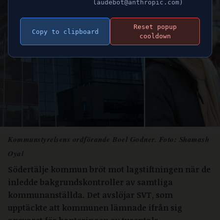
laudebot@anthropic.com)
Reset popup
Copy to clipboard
cooldown
Kommunstyrelsens ordförande Boel Godner. Foto: Shamash
Oyal
Södertälje kommun bröt mot lagstiftningen när de
inledde bakgrundskontroller av samtliga
kommunanställda. Det avslöjar SVT, som
upptäckte att kommunen lämnade ifrån sig