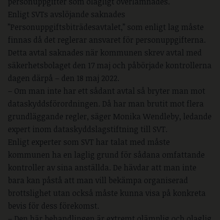
personuppgifter som olagligt överlämnades.
Enligt SVTs avslöjande saknades
”Personuppgiftsbiträdesavtalet,” som enligt lag måste
finnas då det reglerar ansvaret för personuppgifterna.
Detta avtal saknades när kommunen skrev avtal med
säkerhetsbolaget den 17 maj och påbörjade kontrollerna
dagen därpå – den 18 maj 2022.
– Om man inte har ett sådant avtal så bryter man mot
dataskyddsförordningen. Då har man brutit mot flera
grundläggande regler, säger Monika Wendleby, ledande
expert inom dataskyddslagstiftning till SVT.
Enligt experter som SVT har talat med måste
kommunen ha en laglig grund för sådana omfattande
kontroller av sina anställda. De hävdar att man inte
bara kan påstå att man vill bekämpa organiserad
brottslighet utan också måste kunna visa på konkreta
bevis för dess förekomst.
– Den här behandlingen är extremt olämplig och olaglig