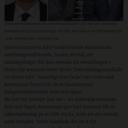
Justitieombudsmannen Per Lennerbrant krävde i fjol svar från Södertälje
kommun efter flera anmälningar. På bild, Boel Godner och Elof Hansjons(S)
: Foto: Pernille Tofte / Alexander Isa.
Under sommaren lyfte fackförbundet Kommunals
avdelningsordförande, Zandra Michal, ett
varningsfinger där hon menade att utvecklingen i
Södertälje kommun leder till ett ”övervakningssamhälle
av värsta sort”. Samtidigt som facket var i tvist med
kommunen framförde de att kommunens
bakgrundskontroller bröt mot lagen.
Nu har SVT avslöjat just det – att Södertälje kommun
bröt mot lagen. Kommunen gav bort ansvaret till ett
säkerhetsbolag på en USB-sticka, trots att ett centralt
avtal fattades. Totalt handlade det om 8 471