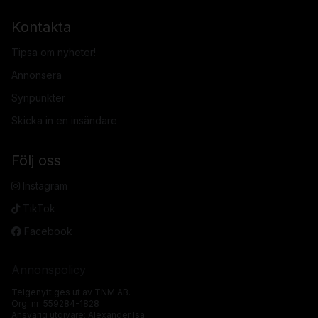
Kontakta
Tipsa om nyheter!
Annonsera
Synpunkter
Skicka in en insändare
Följ oss
Instagram
TikTok
Facebook
Annonspolicy
Telgenytt ges ut av TNM AB.
Org. nr: 559284-1828
Ansvarig utgivare: Alexander Isa