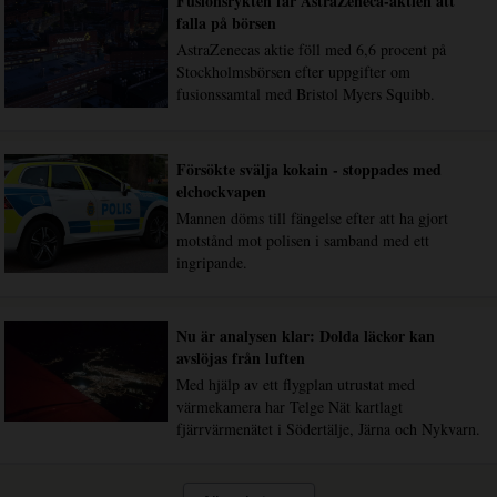
Fusionsrykten får AstraZeneca-aktien att
falla på börsen
AstraZenecas aktie föll med 6,6 procent på
Stockholmsbörsen efter uppgifter om
fusionssamtal med Bristol Myers Squibb.
Försökte svälja kokain - stoppades med
elchockvapen
Mannen döms till fängelse efter att ha gjort
motstånd mot polisen i samband med ett
ingripande.
Nu är analysen klar: Dolda läckor kan
avslöjas från luften
Med hjälp av ett flygplan utrustat med
värmekamera har Telge Nät kartlagt
fjärrvärmenätet i Södertälje, Järna och Nykvarn.