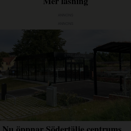
Mer läsning
ANNONS
ANNONS
Nu öppnar Södertälje centrums