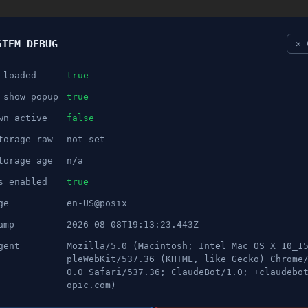
STEM DEBUG
✕ 
 loaded
true
NÖJE
 show popup
true
wn active
false
ANNONS
torage raw
not set
 samlas i Södertälje för
torage age
n/a
s enabled
true
ge
en-US@posix
amp
2026-08-08T19:13:23.443Z
gent
Mozilla/5.0 (Macintosh; Intel Mac OS X 10_1
pleWebKit/537.36 (KHTML, like Gecko) Chrome
0.0 Safari/537.36; ClaudeBot/1.0; +claudebo
opic.com)