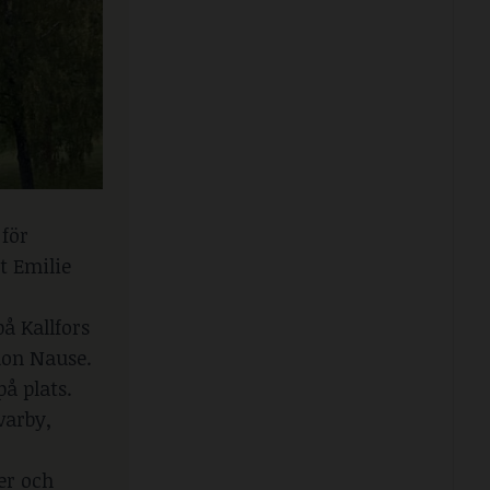
 för
t Emilie
å Kallfors
uon Nause.
å plats.
varby,
er och