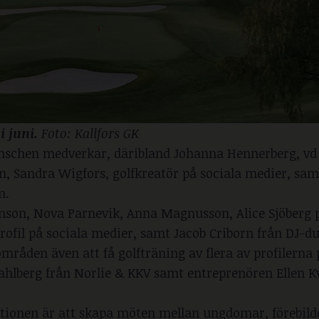
 juni. 
Foto: Kallfors GK
ranschen medverkar, däribland Johanna Hennerberg, vd
n, Sandra Wigfors, golfkreatör på sociala medier, sam
n.
son, Nova Parnevik, Anna Magnusson, Alice Sjöberg p
rofil på sociala medier, samt Jacob Criborn från DJ-d
den även att få golfträning av flera av profilerna p
ahlberg från Norlie & KKV samt entreprenören Ellen K
itionen är att skapa möten mellan ungdomar, förebild