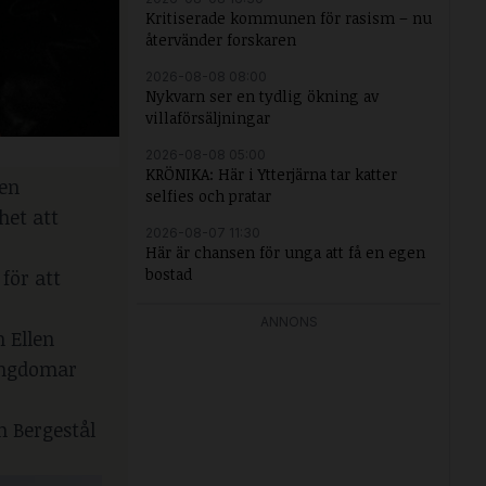
Kritiserade kommunen för rasism – nu
återvänder forskaren
2026-08-08 08:00
Nykvarn ser en tydlig ökning av
villaförsäljningar
2026-08-08 05:00
KRÖNIKA: Här i Ytterjärna tar katter
 en
selfies och pratar
het att
2026-08-07 11:30
Här är chansen för unga att få en egen
bostad
för att
ANNONS
 Ellen
ungdomar
m Bergestål