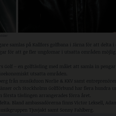
ilder
gare samlas på Kallfors golfbana i Järna för att delta i
gar för att ge fler ungdomar i utsatta områden möjlig
s Golf – en golftävling med målet att samla in pengar 
ocioekonomiskt utsatta områden.
lberg från musikduon Norlie & KKV samt entreprenören
änser och Stockholms Golfförbund har flera hundra 
n första tävlingen arrangerades förra året.
 delta. Bland ambassadörerna finns Victor Leksell, Ada
 musikgruppen Tjuvjakt samt Sonny Fahlberg.