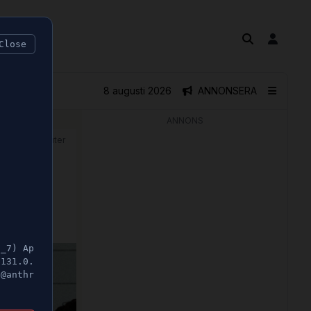
Close
8 augusti 2026
ANNONSERA
ANNONS
🕝 1 minuter
5_7) Ap
/131.0.
t@anthr