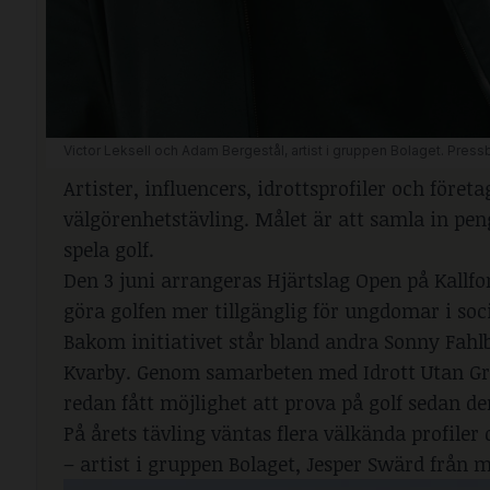
Victor Leksell och Adam Bergestål, artist i gruppen Bolaget. Pressb
Artister, influencers, idrottsprofiler och företa
välgörenhetstävling. Målet är att samla in pen
spela golf.
Den 3 juni arrangeras Hjärtslag Open på Kallfor
göra golfen mer tillgänglig för ungdomar i s
Bakom initiativet står bland andra Sonny Fah
Kvarby. Genom samarbeten med Idrott Utan Gr
redan fått möjlighet att prova på golf sedan de
På årets tävling väntas flera välkända profiler
– artist i gruppen Bolaget, Jesper Swärd från