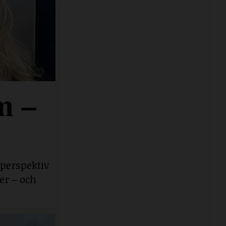
m –
 perspektiv
er – och