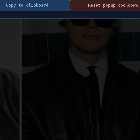
Copy to clipboard
Reset popup cooldown