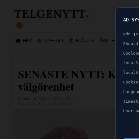
AD SY
🐛
adn.js
HEM
NYHETER
👮🏻‍♂️
BLÅLJUS
ÅSIKTER
SPORT
Should
Cooldo
localS
SENASTE NYTT: Kändisar
localS
välgörenhet
Cookie
Langua
Publicerad 26 maj 2026 16:00
Timest
Uppdaterad 21 juni 2026 04:58
User a