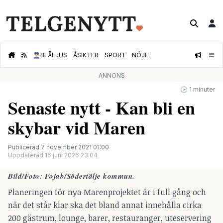
👮🏻‍♂️
BLÅLJUS
ÅSIKTER
SPORT
NÖJE
ANNONS
🕝 1 minuter
Senaste nytt - Kan bli en
skybar vid Maren
Publicerad 7 november 2021 01:00
Uppdaterad 16 juni 2026 23:04
Bild/Foto: Fojab/Södertälje kommun.
Planeringen för nya Marenprojektet är i full gång och
när det står klar ska det bland annat innehålla cirka
200 gästrum, lounge, barer, restauranger, uteservering