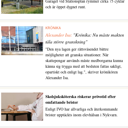
Garaget vid Stationsplan rymmer cirka 75 cyklar
och är öppet dygnet runt.
KRÖNIKA
Alexander Isa:
"Krönika: Nu måste makten
tåla större granskning"
"Den nya lagen ger rättsväsendet bättre
möjligheter att granska situationer. När
skattepengar används måste medborgarna kunna
känna sig trygga med att besluten fattas sakligt,
opartiskt och enligt lag.", skriver krönikören
Alexander Isa.
Skolsjuksköterska riskerar prövotid efter
omfattande brister
Enligt IVO har allvarliga och återkommande
brister upptäckts inom elevhälsan i Nykvarn.