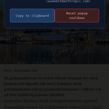
laudebot@anthropic.com)
Reset popup
Copy to clipboard
cooldown
Foto: Alexander Isa.
En grävmaskin på en pråm råkade komma för nära
kanten och tippade rätt ned i kanalen. Hela
grävmaskinen och en personal hamnade i vattnet och
ett stor räddningsinsats inleddes.
Strax efter klockan 09 på fredagsmorgonen uppstod
dramatiska scener på Trafikverkets arbetsplats, längs