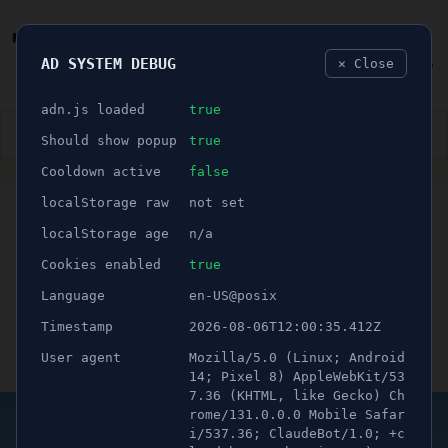
AD SYSTEM DEBUG
✕ Close
🐛
adn.js loaded
true
👮🏻‍♂️
BLÅLJUS
ÅSIKTER
SPORT
NÖJE
Should show popup
true
Cooldown active
false
ANNONS
localStorage raw
not set
🕝 2 minuter
SENASTE NYTT:
localStorage age
n/a
Grävmaskin och personal
Cookies enabled
true
Language
en-US@posix
hamnade i vattnet
Timestamp
2026-08-06T12:00:35.412Z
User agent
Mozilla/5.0 (Linux; Android
Publicerad 16 december 2022 10:55
Uppdaterad 21 juni 2026 12:29
14; Pixel 8) AppleWebKit/53
7.36 (KHTML, like Gecko) Ch
rome/131.0.0.0 Mobile Safar
i/537.36; ClaudeBot/1.0; +c