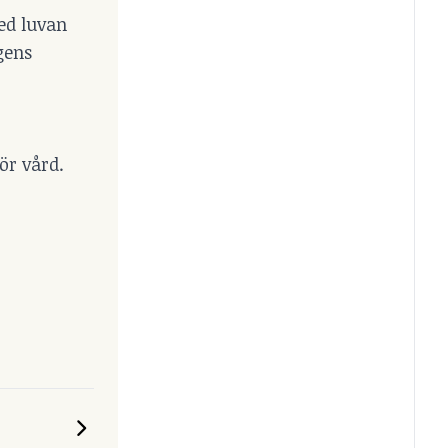
med luvan
gens
ör vård.