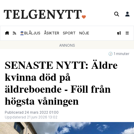
👮🏻‍♂️
BLÅLJUS
ÅSIKTER
SPORT
NÖJE
ANNONS
🕝 1 minuter
SENASTE NYTT: Äldre
kvinna död på
äldreboende - Föll från
högsta våningen
Publicerad 24 mars 2022 01:00
Uppdaterad 21 juni 2026 13:02