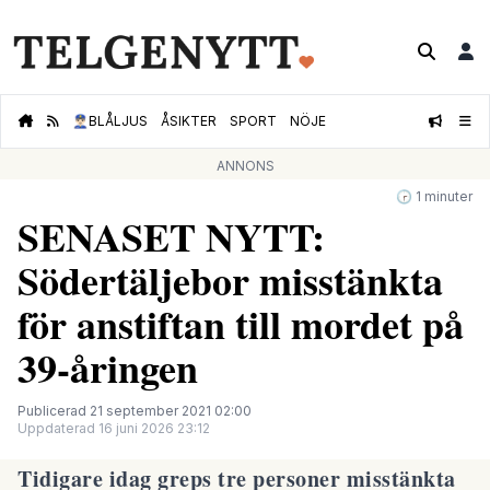
👮🏻‍♂️
BLÅLJUS
ÅSIKTER
SPORT
NÖJE
ANNONS
🕝 1 minuter
SENASET NYTT:
Södertäljebor misstänkta
för anstiftan till mordet på
39-åringen
Publicerad 21 september 2021 02:00
Uppdaterad 16 juni 2026 23:12
Tidigare idag greps tre personer misstänkta