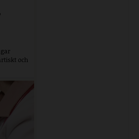
e
ngar
rtiskt och