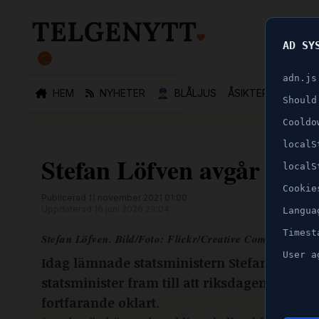
AD SY
🐛
adn.js
HEM
NYHETER
👮🏻‍♂️
BLÅLJUS
ÅSIKTER
SPORT
Should
Cooldo
localS
Stefan Löfven avgår - Ha
localS
Cookie
Publicerad 11 november 2021 01:00
Uppdaterad 16 juni 2026 23:04
Langua
Timest
Stefan Löfven. Bild/Foto:
Flickr/Creative Commons.
User a
Idag lämnade statsministern Stefan Löfven
statsminister fram till att riksdagen godkän
fortfarande oklart
.