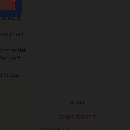
sin
es till ny
ersson och
sterpartiet
ör att få
a Stefan
ANNONS
SENASTE NYTT
2026-08-06 11:30