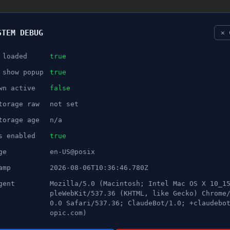
STEM DEBUG
✕ 
 loaded
true
NÖJE
 show popup
true
wn active
false
ANNONS
torage raw
not set
r lämnat in sin avskedsansök
torage age
n/a
s enabled
true
ge
en-US@posix
amp
2026-08-06T10:36:46.780Z
gent
Mozilla/5.0 (Macintosh; Intel Mac OS X 10_1
 in sin avskedsansökan, men han är fortfarande
pleWebKit/537.36 (KHTML, like Gecko) Chrome
t en ny ledare.
När en nya statsministern tar över 
0.0 Safari/537.36; ClaudeBot/1.0; +claudebo
opic.com)