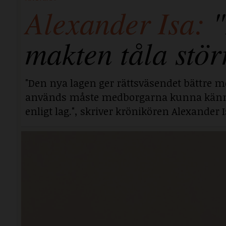
Alexander Isa:
"
makten tåla stör
"Den nya lagen ger rättsväsendet bättre mö
används måste medborgarna kunna känna si
enligt lag.", skriver krönikören Alexander I