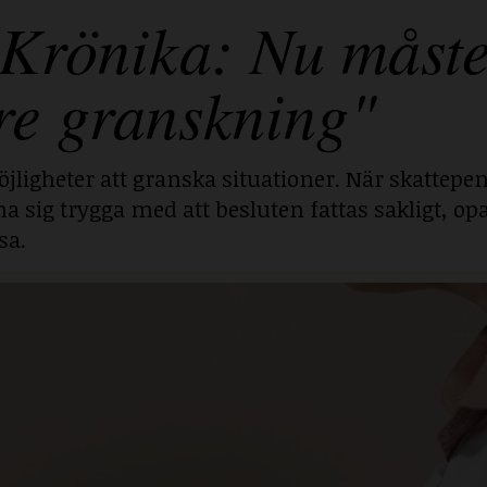
Krönika: Nu måst
re granskning"
jligheter att granska situationer. När skattepe
g trygga med att besluten fattas sakligt, opa
sa.