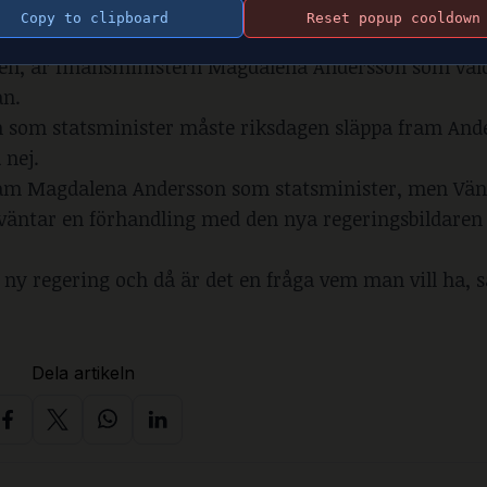
befattning som statsminister” skriver Stefan Löfven i 
Copy to clipboard
Reset popup cooldown
 tidigare idag.
fven, är finansministern Magdalena Andersson som vald
an.
en som statsminister måste riksdagen släppa fram And
 nej.
ram Magdalena Andersson som statsminister, men Vän
väntar en förhandling med den nya regeringsbildaren f
 ny regering och då är det en fråga vem man vill ha, s
Dela artikeln