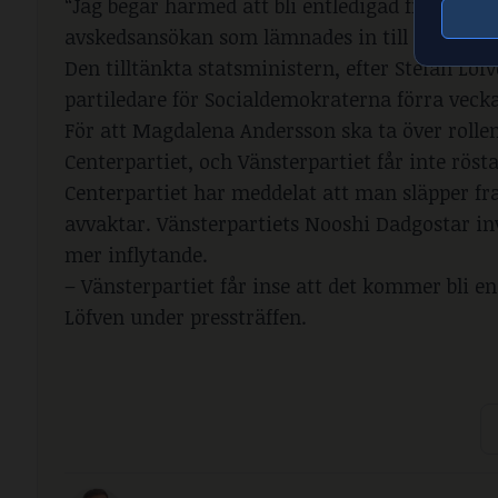
“Jag begär härmed att bli entledigad från min 
avskedsansökan som lämnades in till riksdagen
Den tilltänkta statsministern, efter Stefan Lö
partiledare för Socialdemokraterna förra veck
För att Magdalena Andersson ska ta över roll
Centerpartiet, och Vänsterpartiet får inte rösta
Centerpartiet har meddelat att man släpper f
avvaktar. Vänsterpartiets Nooshi Dadgostar in
mer inflytande.
– Vänsterpartiet får inse att det kommer bli en
Löfven under pressträffen.