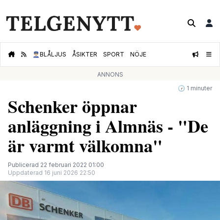
👮🏻‍♂️
BLÅLJUS
ÅSIKTER
SPORT
NÖJE
ANNONS
🕝 1 minuter
Schenker öppnar
anläggning i Almnäs - "De
är varmt välkomna"
Publicerad 22 februari 2022 01:00
Uppdaterad 16 juni 2026 22:50