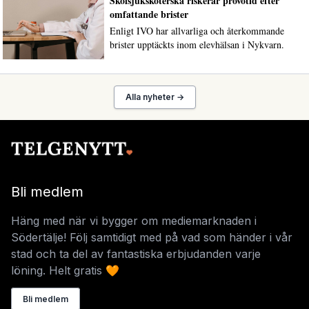
Skolsjuksköterska riskerar prövotid efter
omfattande brister
Enligt IVO har allvarliga och återkommande
brister upptäckts inom elevhälsan i Nykvarn.
Alla nyheter →
Bli medlem
Häng med när vi bygger om mediemarknaden i
Södertälje! Följ samtidigt med på vad som händer i vår
stad och ta del av fantastiska erbjudanden varje
löning. Helt gratis 🧡
Bli medlem