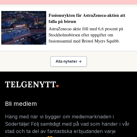
Fusionsrykten får AstraZeneca-aktien att
falla på börsen
AstraZenecas aktie föll med 6,6 procent på
Stockholmsbörsen efter uppgifter om
fusionssamtal med Bristol Myers Squibb.
Alla nyheter →
Bli medlem
Häng med när vi bygger om mediemarknaden i
Södertälje! Följ samtidigt med på vad som händer i vår
stad och ta del av fantastiska erbjudanden varje