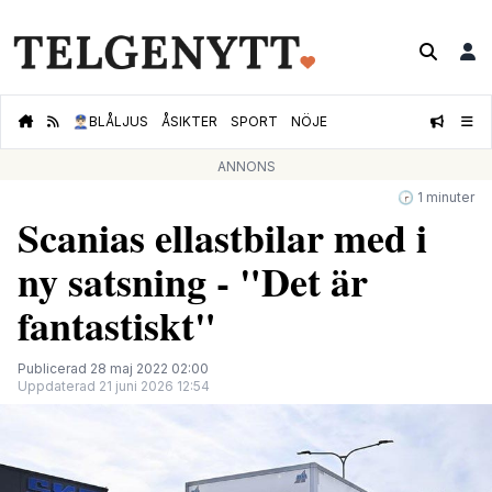
👮🏻‍♂️
BLÅLJUS
ÅSIKTER
SPORT
NÖJE
ANNONS
🕝 1 minuter
Scanias ellastbilar med i
ny satsning - "Det är
fantastiskt"
Publicerad 28 maj 2022 02:00
Uppdaterad 21 juni 2026 12:54