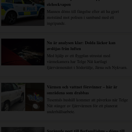
elchockvapen
Mannen döms till fängelse efter att ha gjort
motstånd mot polisen i samband med ett
ingripande.
Nu är analysen klar: Dolda läckor kan
avslöjas från luften
Med hjälp av ett flygplan utrustat med
värmekamera har Telge Nät kartlagt
fjärrvärmenätet i Södertälje, Järna och Nykvarn.
Värmen och vattnet försvinner – här är
områdena som drabbas
Tusentals hushåll kommer att påverkas när Telge
Nät stänger av fjärrvärmen för ett planerat
underhållsarbete.
Sprängde port till flerfamiljshus – döms till