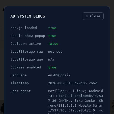
AD SYSTEM DEBUG
✕ Close
🐛
adn.js loaded
true
👮🏻‍♂️
BLÅLJUS
ÅSIKTER
SPORT
NÖJE
Should show popup
true
Cooldown active
false
ANNONS
localStorage raw
not set
🕝 1 minuter
Scania satsar på att
localStorage age
n/a
inspirera elever till
Cookies enabled
true
Language
en-US@posix
teknikstudier
Timestamp
2026-08-06T03:29:05.266Z
User agent
Mozilla/5.0 (Linux; Android
Publicerad 14 maj 2023 06:00
Uppdaterad 21 juni 2026 12:11
14; Pixel 8) AppleWebKit/53
7.36 (KHTML, like Gecko) Ch
rome/131.0.0.0 Mobile Safar
i/537.36; ClaudeBot/1.0; +c