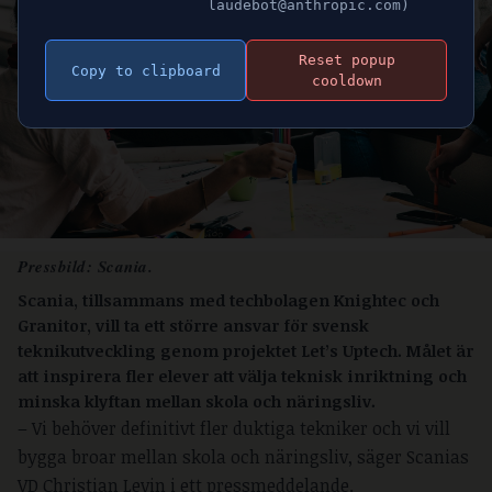
laudebot@anthropic.com)
Reset popup
Copy to clipboard
cooldown
Pressbild: Scania.
Scania, tillsammans med techbolagen Knightec och
Granitor, vill ta ett större ansvar för svensk
teknikutveckling genom projektet Let’s Uptech. Målet är
att inspirera fler elever att välja teknisk inriktning och
minska klyftan mellan skola och näringsliv.
– Vi behöver definitivt fler duktiga tekniker och vi vill
bygga broar mellan skola och näringsliv, säger Scanias
VD Christian Levin i ett pressmeddelande.