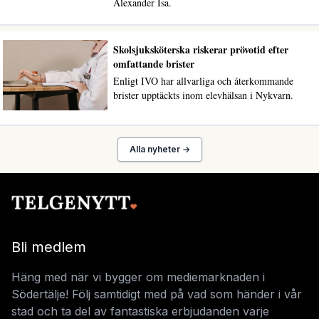
Alexander Isa.
Skolsjuksköterska riskerar prövotid efter
omfattande brister
Enligt IVO har allvarliga och återkommande
brister upptäckts inom elevhälsan i Nykvarn.
Alla nyheter →
Bli medlem
Häng med när vi bygger om mediemarknaden i
Södertälje! Följ samtidigt med på vad som händer i vår
stad och ta del av fantastiska erbjudanden varje