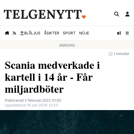
👮🏻‍♂️
BLÅLJUS
ÅSIKTER
SPORT
NÖJE
ANNONS
🕝 1 minuter
Scania medverkade i
kartell i 14 år - Får
miljardböter
Publicerad 2 februari 2022 01:00
Uppdaterad 16 juni 2026 22:53