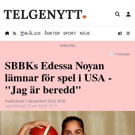
👮🏻‍♂️
BLÅLJUS
ÅSIKTER
SPORT
NÖJE
ANNONS
🕝 1 minuter
SBBKs Edessa Noyan
lämnar för spel i USA -
"Jag är beredd"
Publicerad 2 december 2022 15:55
Uppdaterad 21 juni 2026 12:31