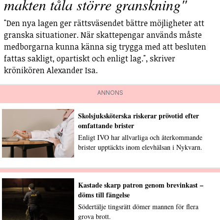
makten tåla större granskning"
"Den nya lagen ger rättsväsendet bättre möjligheter att
granska situationer. När skattepengar används måste
medborgarna kunna känna sig trygga med att besluten
fattas sakligt, opartiskt och enligt lag.", skriver
krönikören Alexander Isa.
ANNONS
Skolsjuksköterska riskerar prövotid efter
omfattande brister
Enligt IVO har allvarliga och återkommande
brister upptäckts inom elevhälsan i Nykvarn.
Kastade skarp patron genom brevinkast –
döms till fängelse
Södertälje tingsrätt dömer mannen för flera
grova brott.