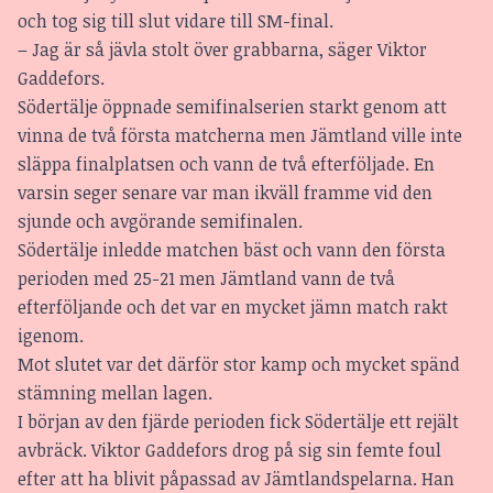
och tog sig till slut vidare till SM-final.
– Jag är så jävla stolt över grabbarna, säger Viktor
Gaddefors.
Södertälje öppnade semifinalserien starkt genom att
vinna de två första matcherna men Jämtland ville inte
släppa finalplatsen och vann de två efterföljade. En
varsin seger senare var man ikväll framme vid den
sjunde och avgörande semifinalen.
Södertälje inledde matchen bäst och vann den första
perioden med 25-21 men Jämtland vann de två
efterföljande och det var en mycket jämn match rakt
igenom.
Mot slutet var det därför stor kamp och mycket spänd
stämning mellan lagen.
I början av den fjärde perioden fick Södertälje ett rejält
avbräck. Viktor Gaddefors drog på sig sin femte foul
efter att ha blivit påpassad av Jämtlandspelarna. Han