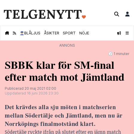
👮🏻‍♂️
BLÅLJUS
ÅSIKTER
SPORT
NÖJE
ANNONS
🕝 1 minuter
SBBK klar för SM-final
efter match mot Jämtland
Publicerad 20 maj 2021 02:00
Uppdaterad 16 juni 2026 23:30
Det krävdes alla sju möten i matchserien
mellan Södertälje och Jämtland, men nu är
Norrköpings finalmotstånd klart.
Södertälje ryckte ifrån på slutet efter en jämn match